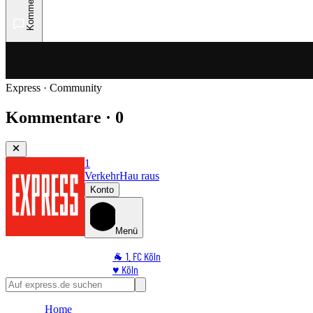
Kommentare
Express · Community
Kommentare · 0
1
Verkehr
Hau raus
Konto
Menü
🐐 1. FC Köln
♥️ Köln
⭐ Promi
🏆 Sport
Home