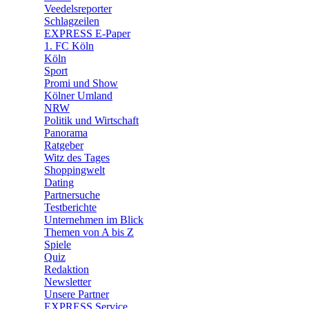
🛒 Shoppingwelt
Veedelsreporter
🧩 Spiele
Schlagzeilen
EXPRESS E-Paper
1. FC Köln
Köln
Sport
Promi und Show
Kölner Umland
NRW
Politik und Wirtschaft
Panorama
Ratgeber
Witz des Tages
Shoppingwelt
Dating
Partnersuche
Testberichte
Unternehmen im Blick
Themen von A bis Z
Spiele
Quiz
Redaktion
Newsletter
Unsere Partner
EXPRESS Service