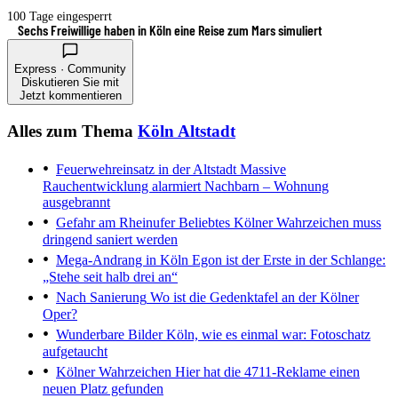
100 Tage eingesperrt
Sechs Freiwillige haben in Köln eine Reise zum Mars simuliert
Express · Community
Diskutieren Sie mit
Jetzt kommentieren
Alles zum Thema
Köln Altstadt
Feuerwehreinsatz in der Altstadt
Massive
Rauchentwicklung alarmiert Nachbarn – Wohnung
ausgebrannt
Gefahr am Rheinufer
Beliebtes Kölner Wahrzeichen muss
dringend saniert werden
Mega-Andrang in Köln
Egon ist der Erste in der Schlange:
„Stehe seit halb drei an“
Nach Sanierung
Wo ist die Gedenktafel an der Kölner
Oper?
Wunderbare Bilder
Köln, wie es einmal war: Fotoschatz
aufgetaucht
Kölner Wahrzeichen
Hier hat die 4711-Reklame einen
neuen Platz gefunden