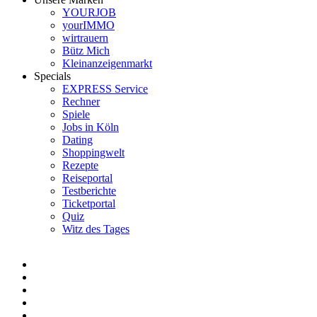
YOURJOB
yourIMMO
wirtrauern
Bütz Mich
Kleinanzeigenmarkt
Specials
EXPRESS Service
Rechner
Spiele
Jobs in Köln
Dating
Shoppingwelt
Rezepte
Reiseportal
Testberichte
Ticketportal
Quiz
Witz des Tages