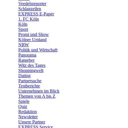
🛒 Shoppingwelt
Veedelsreporter
🧩 Spiele
Schlagzeilen
EXPRESS E-Paper
1. FC Köln
Köln
Sport
Promi und Show
Kölner Umland
NRW
Politik und Wirtschaft
Panorama
Ratgeber
Witz des Tages
Shoppingwelt
Dating
Partnersuche
Testberichte
Unternehmen im Blick
Themen von A bis Z
Spiele
Quiz
Redaktion
Newsletter
Unsere Partner
EXPRESS Service