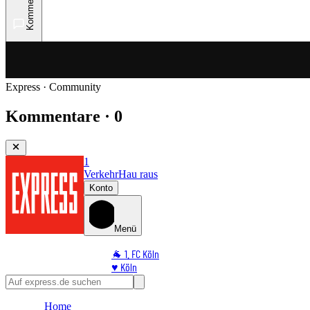
Kommentare
Express · Community
Kommentare · 0
1
Verkehr
Hau raus
Konto
Menü
🐐 1. FC Köln
♥️ Köln
⭐ Promi
🏆 Sport
Home