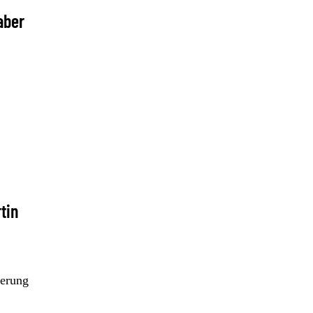
aber
tin
ierung