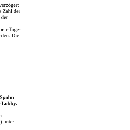
verzögert
e Zahl der
 der
eben-Tage-
rden. Die
 Spahn
a-Lobby.
n
) unter