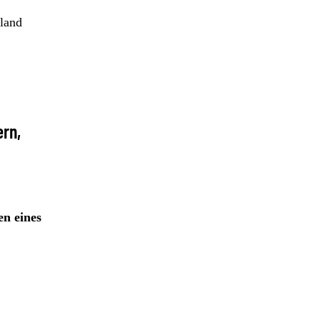
land
ern,
n eines