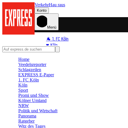
Verkehr
Hau raus
Konto
Menü
🐐 1. FC Köln
♥️ Köln
⭐ Promi
Home
🏆 Sport
Veedelsreporter
🛒 Shoppingwelt
Schlagzeilen
🧩 Spiele
EXPRESS E-Paper
1. FC Köln
Köln
Sport
Promi und Show
Kölner Umland
NRW
Politik und Wirtschaft
Panorama
Ratgeber
Witz des Tages