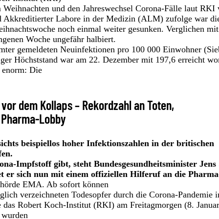
um Weihnachten und den Jahreswechsel Corona-Fälle laut RKI 
d Akkreditierter Labore in der Medizin (ALM) zufolge war di
eihnachtswoche noch einmal weiter gesunken. Verglichen mit
ngenen Woche ungefähr halbiert.
ämter gemeldeten Neuinfektionen pro 100 000 Einwohner (Si
iger Höchststand war am 22. Dezember mit 197,6 erreicht wo
 enorm: Die
vor dem Kollaps – Rekordzahl an Toten,
an Pharma-Lobby
ts beispiellos hoher Infektionszahlen in der britischen
fen.
na-Impfstoff gibt, steht Bundesgesundheitsminister Jens
t er sich nun mit einem offiziellen Hilferuf an die Pharm
behörde EMA. Ab sofort können
lich verzeichneten Todesopfer durch die Corona-Pandemie i
 das Robert Koch-Institut (RKI) am Freitagmorgen (8. Januar
, wurden