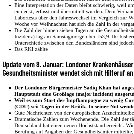
Eine Interpretation der Daten bleibt schwierig, weil 
entdeckt, erfasst und übermittelt wurden. Dem Verban
Labortests über den Jahreswechsel im Vergleich zur W
Woche vor Weihnachten hat sich die Zahl in der verga
Die Zahl der binnen sieben Tagen an die Gesundheits
Inzidenz) lag am Samstagmorgen bei 153,9. Ihr bisher
Unterschiede zwischen den Bundesländern sind jedoch
Das RKI zählte
Update vom 8. Januar: Londoner Krankenhäuser 
Gesundheitsminister wendet sich mit Hilferuf 
Der Londoner Bürgermeister Sadiq Khan hat angesich
Hauptstadt eine Großlage (major incident) ausgeru
Weil es zum Start der Impfkampagne zu wenig Coro
(CDU) seit Tagen in der Kritik. In seiner Not wende
Gute Nachrichten von der europäischen Arzneimittel
Dramatische Zahlen zum Wochenende. Die Zahl der täg
Deutschland hat einen neuen Höchststand erreicht. Wie
Berufung auf Angaben der Gesundheitsämter mitteilte