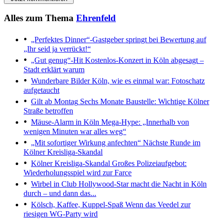
Alles zum Thema
Ehrenfeld
„Perfektes Dinner“-Gastgeber springt bei Bewertung auf
„Ihr seid ja verrückt!“
„Gut genug“-Hit
Kostenlos-Konzert in Köln abgesagt –
Stadt erklärt warum
Wunderbare Bilder
Köln, wie es einmal war: Fotoschatz
aufgetaucht
Gilt ab Montag
Sechs Monate Baustelle: Wichtige Kölner
Straße betroffen
Mäuse-Alarm in Köln
Mega-Hype: „Innerhalb von
wenigen Minuten war alles weg“
„Mit sofortiger Wirkung anfechten“
Nächste Runde im
Kölner Kreisliga-Skandal
Kölner Kreisliga-Skandal
Großes Polizeiaufgebot:
Wiederholungsspiel wird zur Farce
Wirbel in Club
Hollywood-Star macht die Nacht in Köln
durch – und dann das...
Kölsch, Kaffee, Kuppel-Spaß
Wenn das Veedel zur
riesigen WG-Party wird