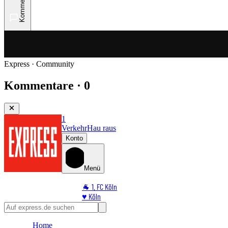
Kommentare
Express · Community
Kommentare · 0
1
Verkehr
Hau raus
Konto
Menü
🐐 1. FC Köln
♥️ Köln
⭐ Promi
🏆 Sport
Home