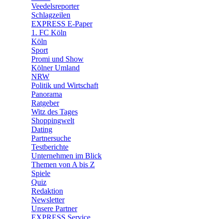
🛒 Shoppingwelt
Veedelsreporter
🧩 Spiele
Schlagzeilen
EXPRESS E-Paper
1. FC Köln
Köln
Sport
Promi und Show
Kölner Umland
NRW
Politik und Wirtschaft
Panorama
Ratgeber
Witz des Tages
Shoppingwelt
Dating
Partnersuche
Testberichte
Unternehmen im Blick
Themen von A bis Z
Spiele
Quiz
Redaktion
Newsletter
Unsere Partner
EXPRESS Service