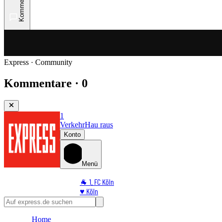
Kommentare
Express · Community
Kommentare · 0
1
Verkehr
Hau raus
Konto
Menü
🐐 1. FC Köln
♥️ Köln
⭐ Promi
🏆 Sport
Home