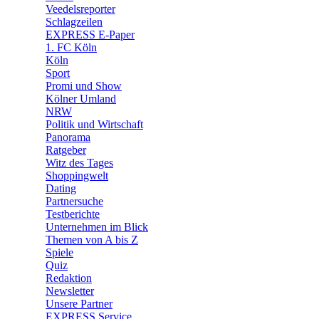
🛒 Shoppingwelt
Veedelsreporter
🧩 Spiele
Schlagzeilen
EXPRESS E-Paper
1. FC Köln
Köln
Sport
Promi und Show
Kölner Umland
NRW
Politik und Wirtschaft
Panorama
Ratgeber
Witz des Tages
Shoppingwelt
Dating
Partnersuche
Testberichte
Unternehmen im Blick
Themen von A bis Z
Spiele
Quiz
Redaktion
Newsletter
Unsere Partner
EXPRESS Service