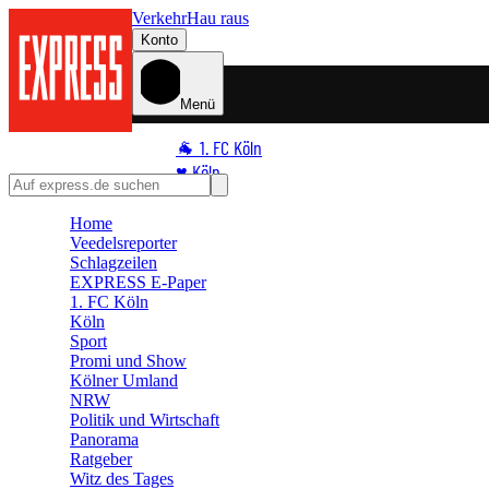
Verkehr
Hau raus
Konto
Menü
🐐 1. FC Köln
♥️ Köln
⭐ Promi
Home
🏆 Sport
Veedelsreporter
🛒 Shoppingwelt
Schlagzeilen
EXPRESS E-Paper
🧩 Spiele
1. FC Köln
Köln
Sport
Promi und Show
Kölner Umland
NRW
Politik und Wirtschaft
Panorama
Ratgeber
Witz des Tages