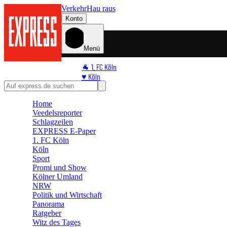
Verkehr
Hau raus
Konto
Menü
🐐 1. FC Köln
♥️ Köln
⭐ Promi
🏆 Sport
Home
Veedelsreporter
🛒 Shoppingwelt
Schlagzeilen
🧩 Spiele
EXPRESS E-Paper
1. FC Köln
Köln
Sport
Promi und Show
Kölner Umland
NRW
Politik und Wirtschaft
Panorama
Ratgeber
Witz des Tages