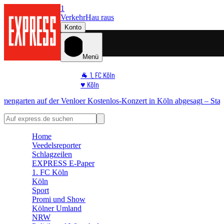
1
Verkehr
Hau raus
Konto
Menü
🐐 1. FC Köln
♥️ Köln
⭐ Promi
-Konzert in Köln abgesagt – Stadt erklärt warum
+++ EILMELDUNG
🏆 Sport
🛒 Shoppingwelt
🧩 Spiele
Home
Veedelsreporter
Schlagzeilen
EXPRESS E-Paper
1. FC Köln
Köln
Sport
Promi und Show
Kölner Umland
NRW