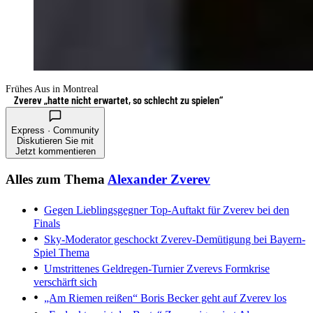
Frühes Aus in Montreal
Zverev „hatte nicht erwartet, so schlecht zu spielen“
Express · Community
Diskutieren Sie mit
Jetzt kommentieren
Alles zum Thema
Alexander Zverev
Gegen Lieblingsgegner
Top-Auftakt für Zverev bei den
Finals
Sky-Moderator geschockt
Zverev-Demütigung bei Bayern-
Spiel Thema
Umstrittenes Geldregen-Turnier
Zverevs Formkrise
verschärft sich
„Am Riemen reißen“
Boris Becker geht auf Zverev los