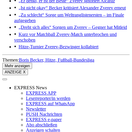
„Er denkt, er ist der Beste“
Zverev ignoriert Alcaraz
„Ist nicht okay“
Becker kritisiert Alexander Zverev erneut
„Zu schlecht“
Sorge um Weltranglistenersten – im Finale
aufgegeben
„Dreht sich alles“
Sorgen um Zverev – Gegner hat Mitleid
Kurz vor Matchball
Zverev-Match unterbrochen und
verschoben
Hitze-Turnier
Zverev-Bezwinger kollabiert
Themen:
Boris Becker
Hitze
Fußball-Bundesliga
Mehr anzeigen
ANZEIGE X
EXPRESS News
EXPRESS APP
Leserreporter/in werden
EXPRESS auf WhatsApp
Newsletter
PUSH Nachrichten
EXPRESS e-paper
Abo abschließen
Anzeigen schalten