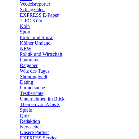
🛒 Shoppingwelt
Veedelsreporter
🧩 Spiele
Schlagzeilen
EXPRESS E-Paper
1. FC Köln
Köln
Sport
Promi und Show
Kölner Umland
NRW
Politik und Wirtschaft
Panorama
Ratgeber
Witz des Tages
Shoppingwelt
Dating
Partnersuche
Testberichte
Unternehmen im Blick
Themen von A bis Z
Spiele
Quiz
Redaktion
Newsletter
Unsere Partner
EXPRESS Service