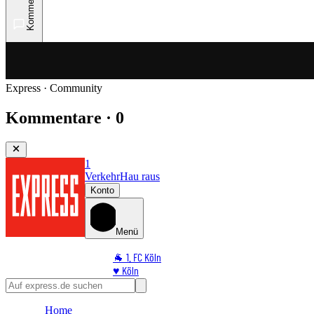
Kommentare
Express · Community
Kommentare · 0
1
Verkehr
Hau raus
Konto
Menü
🐐 1. FC Köln
♥️ Köln
⭐ Promi
🏆 Sport
Home