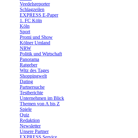
🛒 Shoppingwelt
Veedelsreporter
🧩 Spiele
Schlagzeilen
EXPRESS E-Paper
1. FC Köln
Köln
Sport
Promi und Show
Kölner Umland
NRW
Politik und Wirtschaft
Panorama
Ratgeber
Witz des Tages
Shoppingwelt
Dating
Partnersuche
Testberichte
Unternehmen im Blick
Themen von A bis Z
Spiele
Quiz
Redaktion
Newsletter
Unsere Partner
EXPRESS Service