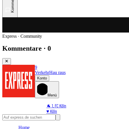
Kommentare
Express · Community
Kommentare · 0
9
Verkehr
Hau raus
Konto
Menü
🐐 1. FC Köln
♥️ Köln
⭐ Promi
🏆 Sport
Home