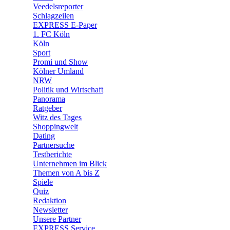
🛒 Shoppingwelt
Veedelsreporter
🧩 Spiele
Schlagzeilen
EXPRESS E-Paper
1. FC Köln
Köln
Sport
Promi und Show
Kölner Umland
NRW
Politik und Wirtschaft
Panorama
Ratgeber
Witz des Tages
Shoppingwelt
Dating
Partnersuche
Testberichte
Unternehmen im Blick
Themen von A bis Z
Spiele
Quiz
Redaktion
Newsletter
Unsere Partner
EXPRESS Service