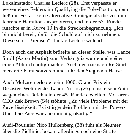
Lokalmatador Charles Leclerc (28). Erst verpasste er
wegen eines Fehlers im Qualifying die Pole-Position, dann
ließ ihn Ferrari keine alternative Strategie als die vor ihm
fahrende Hamilton ausprobieren, und in der 67. Runde
rutschte er in Kurve 19 in die Streckenbegrenzung. „Ich
bin nicht bereit, dafür die Schuld auf mich zu nehmen.
Diese sch... Bremsen“, funkte Leclerc wütend.
Doch auch der Asphalt bröselte an dieser Stelle, was Lance
Stroll (Aston Martin) zum Verhängnis wurde und später
einen Abbruch nötig machte. Auch den nächsten Re-Start
meisterte Kimi souverän und fuhr den Sieg nach Hause.
Auch McLaren erlebte beim 1000. Grand Prix ein
Desaster. Weltmeister Lando Norris (26) musste sein Auto
wegen eines Defekts in der 45. Runde abstellen. McLaren-
CEO Zak Brown (54) stöhnte: „Zu viele Probleme mit der
Zuverlässigkeit. Es ist irgendein Problem mit der Power-
Unit. Die Pace war auch nicht großartig.“
Audi-Routinier Nico Hülkenberg (38) fuhr als Neunter
über die Ziellinie, bekam allerdings noch eine Strafe