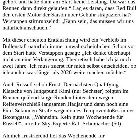
gehört und hatte dann am Start keine Leistung. Da war das
Rennen dann direkt gelaufen.“ Lag es daran, dass Red Bull
den ersten Motor der Saison über Gebühr strapaziert hat?
Verstappen stirnrunzelnd: „Kann sein, das müssen wir uns
natürlich anschauen.“
Mit dieser erneuten Enttäuschung wird ein Verbleib im
Bullenstall natürlich immer unwahrscheinlicher. Schon vor
dem Start hatte Verstappen gesagt: „Ich denke überhaupt
nicht an eine Verlängerung. Theoretisch habe ich ja noch
zwei Jahre. Ich muss zuerst für mich selbst entscheiden, ob
ich auch etwas länger als 2028 weitermachen möchte.“
Auch Russell schob Frust. Der nächsten Qualifying-
Klatsche von Jungspund Kimi (nur Sechster) folgten im
Rennen quälend lange Runden hinter dem wegen
Reifenverschleiß langsamen Hadjar und dann noch eine
Fünf-Sekunden-Strafe wegen eines Tempoverstoßes in der
Boxengasse. „Wahnsinn. Kein gutes Wochenende für
Russell“, urteilte Sky-Experte
Ralf Schumacher
(50).
Ähnlich frustrierend lief das Wochenende für