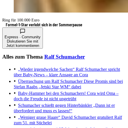
Ring für 100.000 Euro
Formel-1-Star verlobt sich in der Sommerpause
Express · Community
Diskutieren Sie mit
Jetzt kommentieren
Alles zum Thema
Ralf Schumacher
„Wieder irgendwelche Sachen“
Ralf Schumacher spricht
über Baby-News – klare Ansage an Cora
Überraschung um Ralf Schumacher
Diese Promis sind bei
Stefan Raabs „Jetski Star WM“ dabei
Baby-Hammer bei den Schumachers!
Cora wird Oma –
doch die Freude ist nicht ungetrübt
Schumacher schießt gegen Hinterbänkler
„Dann ist er
überfordert und muss es lassen!“
„Weniger graue Haare“
David Schumacher gratuliert Ralf
zum 51. mit Stichelei