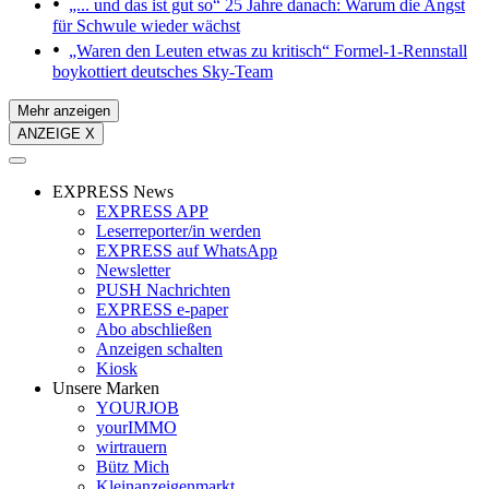
„... und das ist gut so“
25 Jahre danach: Warum die Angst
für Schwule wieder wächst
„Waren den Leuten etwas zu kritisch“
Formel-1-Rennstall
boykottiert deutsches Sky-Team
Mehr anzeigen
ANZEIGE X
EXPRESS News
EXPRESS APP
Leserreporter/in werden
EXPRESS auf WhatsApp
Newsletter
PUSH Nachrichten
EXPRESS e-paper
Abo abschließen
Anzeigen schalten
Kiosk
Unsere Marken
YOURJOB
yourIMMO
wirtrauern
Bütz Mich
Kleinanzeigenmarkt