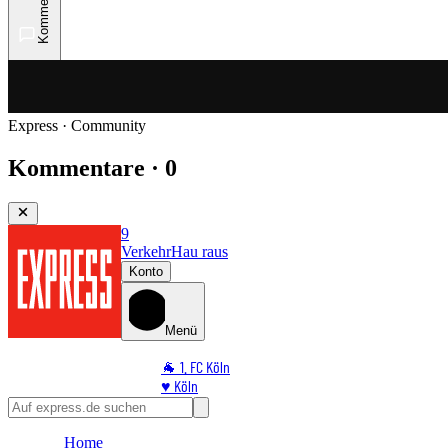
Kommentare
Express · Community
Kommentare · 0
9
Verkehr
Hau raus
Konto
Menü
🐐 1. FC Köln
♥️ Köln
⭐ Promi
🏆 Sport
Home