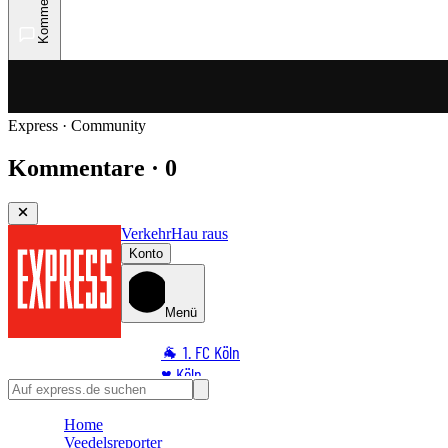
Kommentare
Express · Community
Kommentare · 0
Verkehr
Hau raus
Konto
Menü
🐐 1. FC Köln
♥️ Köln
⭐ Promi
Home
🏆 Sport
Veedelsreporter