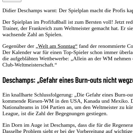
Didier Deschamps warnt: Der Spielplan macht die Profis kap
Der Spielplan im Profifußball ist zum Bersten voll! Jetzt re
Trainer, der Frankreich zum Weltmeister gemacht hat. Er sie
wachsende Zahl an Spielen.
Gegenüber der
„Welt am Sonntag“
fand der renommierte Coa
Der Kalender war für einen Top-Spieler schon immer überla
die aufgeblähten Wettbewerbe: „Allein an der WM nehmen 48
Club-Weltmeisterschaft.“
Deschamps: „Gefahr eines Burn-outs nicht wegz
Ein knallharte Schlussfolgerung: „Die Gefahr eines Burn-out
kommende Riesen-WM in den USA, Kanada und Mexiko. Dort 
Nationalteams in 104 Partien an, um den Weltmeister zu kü
League, ist die Zahl der Begegnungen gestiegen.
Ein Dorn im Auge ist Deschamps, dass die für die Regener
Dasselbe Problem sieht er bei der Vorbereitung auf wichtig