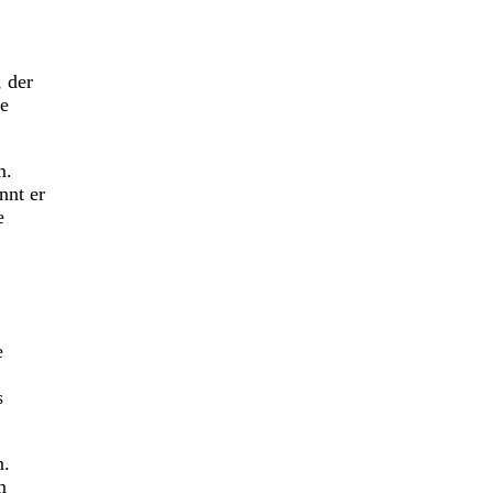
, der
ie
m.
nnt er
e
e
s
n.
m