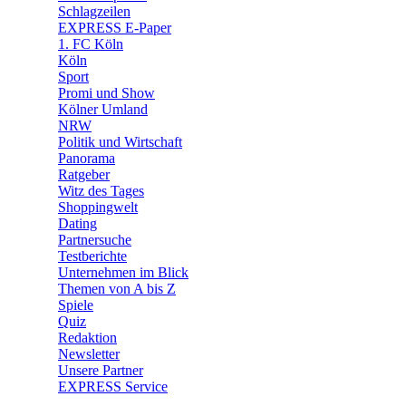
🛒 Shoppingwelt
Schlagzeilen
🧩 Spiele
EXPRESS E-Paper
1. FC Köln
Köln
Sport
Promi und Show
Kölner Umland
NRW
Politik und Wirtschaft
Panorama
Ratgeber
Witz des Tages
Shoppingwelt
Dating
Partnersuche
Testberichte
Unternehmen im Blick
Themen von A bis Z
Spiele
Quiz
Redaktion
Newsletter
Unsere Partner
EXPRESS Service