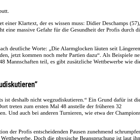
utt.
det einer Klartext, der es wissen muss: Didier Deschamps (57)
ht eine massive Gefahr für die Gesundheit der Profis durch d
ch deutliche Worte: „Die Alarmglocken läuten seit Längere
den, jetzt kommen noch mehr Partien dazu“. Als Beispiele ne
 Mannschaften teil, es gibt zusätzliche Wettbewerbe wie di
udiskutieren“
s ist deshalb nicht wegzudiskutieren.“ Ein Grund dafür ist di
treten zum ersten Mal 48 anstelle der früheren 32
ren. Und auch bei anderen Turnieren, wie etwa der Champion
ation der Profis entscheidenden Pausen zunehmend schrumpfe
e Wettbewerbe. Doch die physische Beanspruchung ist laut ih