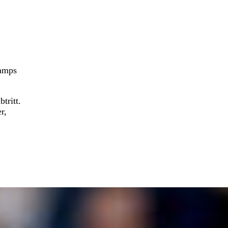
hamps
tritt.
r,