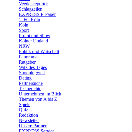
🛒 Shoppingwelt
Veedelsreporter
🧩 Spiele
Schlagzeilen
EXPRESS E-Paper
1. FC Köln
Köln
Sport
Promi und Show
Kölner Umland
NRW
Politik und Wirtschaft
Panorama
Ratgeber
Witz des Tages
Shoppingwelt
Dating
Partnersuche
Testberichte
Unternehmen im Blick
Themen von A bis Z
Spiele
Quiz
Redaktion
Newsletter
Unsere Partner
EXPRESS Service