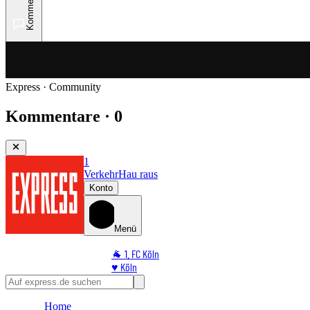
Kommentare
Express · Community
Kommentare · 0
1
Verkehr
Hau raus
Konto
Menü
🐐 1. FC Köln
♥️ Köln
⭐ Promi
🏆 Sport
Home