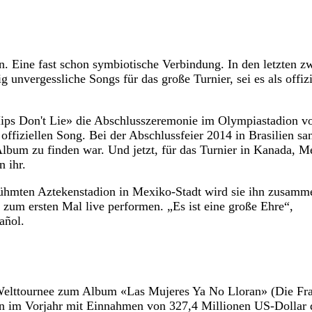
 Eine fast schon symbiotische Verbindung. In den letzten z
 unvergessliche Songs für das große Turnier, sei es als offizi
Hips Don't Lie» die Abschlusszeremonie im Olympiastadion v
ffiziellen Song. Bei der Abschlussfeier 2014 in Brasilien san
lbum zu finden war. Und jetzt, für das Turnier in Kanada, M
 ihr.
erühmten Aztekenstadion in Mexiko-Stadt wird sie ihn zusamm
 zum ersten Mal live performen. „Es ist eine große Ehre“,
añol.
re Welttournee zum Album «Las Mujeres Ya No Lloran» (Die Fr
n im Vorjahr mit Einnahmen von 327,4 Millionen US-Dollar 