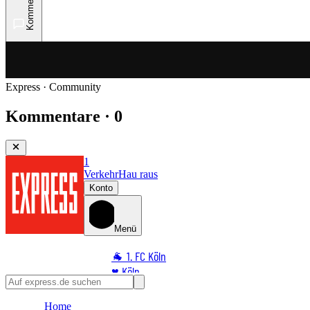
Kommentare
Express · Community
Kommentare · 0
1
Verkehr
Hau raus
Konto
Menü
🐐 1. FC Köln
♥️ Köln
⭐ Promi
Home
🏆 Sport