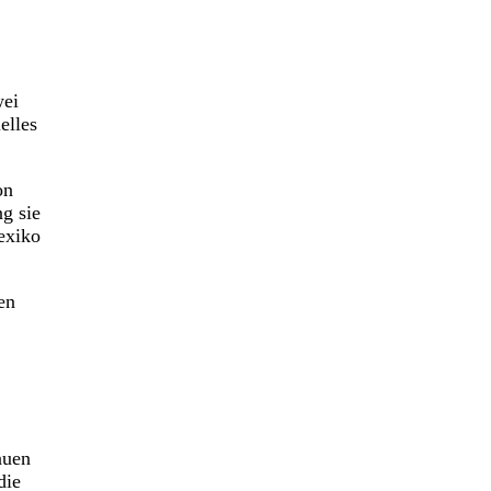
wei
elles
on
g sie
exiko
en
auen
die