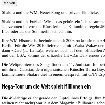
Merken
Shakira und die WM: Neuer Song und private Einblicke.
Shakira und die Fußball-WM – das gehört einfach zusammen.
Jahrzehnten lieferte die Künstlerin aus Kolumbien regelmäßig
Lied oder als der Sommerhit schlechthin.
Ihre WM-Historie ist beeindruckend: 2006 rockte sie mit «
Berlin. Für die WM 2010 lieferte sie mit «Waka Waka» den o
dann «Dare (La La La)», welches auch auf dem offiziellen A
und den USA, kommt der offizielle Hit «Dai Dai» erneut von
Die Weltpremiere des Songs findet am 11. Juni statt. Im b
mit ihrem Gaststar, dem nigerianischen Künstler Burna Boy,
kommentierte Shakira dies in einem Gespräch mit CNN Esp
Mega-Tour um die Welt spielt Millionen ein
Die 49-Jährige erlebt gerade den Gipfel ihres Erfolgs. Ih
weinen nicht mehr) war laut dem Magazin «Billboard» scho