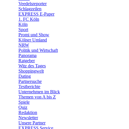
Veedelsreporter
🛒 Shoppingwelt
Schlagzeilen
🧩 Spiele
EXPRESS E-Paper
1. FC Köln
Köln
Sport
Promi und Show
Kölner Umland
NRW
Politik und Wirtschaft
Panorama
Ratgeber
Witz des Tages
Shoppingwelt
Dating
Partnersuche
Testberichte
Unternehmen im Blick
Themen von A bis Z
Spiele
Quiz
Redaktion
Newsletter
Unsere Partner
EXPRESS Service