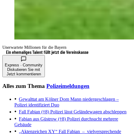
Unerwartete Millionen für die Bayern
Ein ehemaliges Talent füllt jetzt die Vereinskasse
Express · Community
Diskutieren Sie mit
Jetzt kommentieren
Alles zum Thema
Polizeimeldungen
Gewalttat am Kölner Dom
Mann niedergeschlagen –
Polizei identifiziert Duo
Fall Fabian (†8)
Polizei lässt Geländewagen abschleppen
Fabian aus Güstrow (†8)
Polizei durchsucht mehrere
Gebäude
„Aktenzeichen XY“
Fall Fabian – vielversprechende