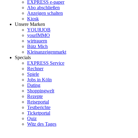
EXPRESS e-paper
Abo abschließen
Anzeigen schalten
Kiosk
Unsere Marken
YOURJOB
yourIMMO
wirtrauern
Bütz Mich
Kleinanzeigenmarkt
Specials
EXPRESS Service
Rechner
Spiele
Jobs in Köln
Dating
Shoppingwelt
Rezepte
Reiseportal
Testberichte
Ticketportal
Quiz
Witz des Tages