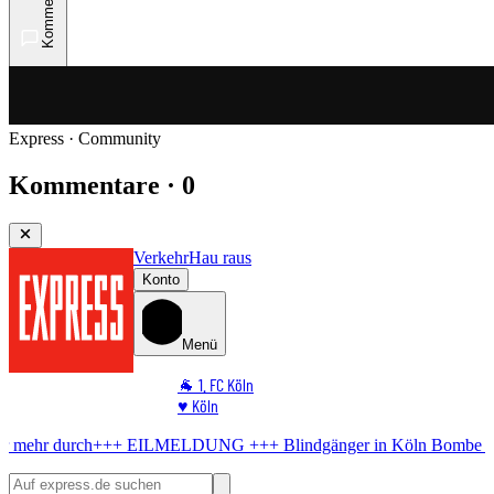
Kommentare
Express · Community
Kommentare · 0
Verkehr
Hau raus
Konto
Menü
🐐 1. FC Köln
♥️ Köln
⭐ Promi
ILMELDUNG +++
Blindgänger in Köln
Bombe im Rhein! Hier kommt 
🏆 Sport
🛒 Shoppingwelt