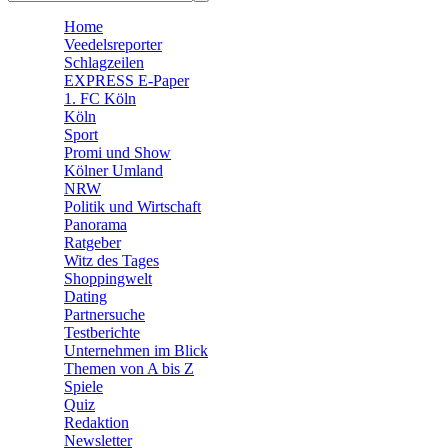
🧩 Spiele
Home
Veedelsreporter
Schlagzeilen
EXPRESS E-Paper
1. FC Köln
Köln
Sport
Promi und Show
Kölner Umland
NRW
Politik und Wirtschaft
Panorama
Ratgeber
Witz des Tages
Shoppingwelt
Dating
Partnersuche
Testberichte
Unternehmen im Blick
Themen von A bis Z
Spiele
Quiz
Redaktion
Newsletter