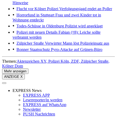
Hinweise
Flucht vor Kölner Polizei
Verfolgungsjagd endet an Poller
Horrorfund in Stuttgart
Frau und zwei Kinder tot in
Wohnung entdeckt
Todes-Schüsse in Oldenburg
Polizist wird angeklagt
Polizei mit neuen Details
Fabian (†8): Leiche sollte
verbrannt werden
Zülpicher Straße
Verwirrter Mann löst Polizeieinsatz aus
Bonner Staatsschutz
Pyro-Attacke auf Grünen-Büro
Themen:
Aktenzeichen XY
Polizei Köln
ZDF
Zülpicher Straße
Kölner Dom
Mehr anzeigen
ANZEIGE X
EXPRESS News
EXPRESS APP
Leserreporter/in werden
EXPRESS auf WhatsApp
Newsletter
PUSH Nachrichten