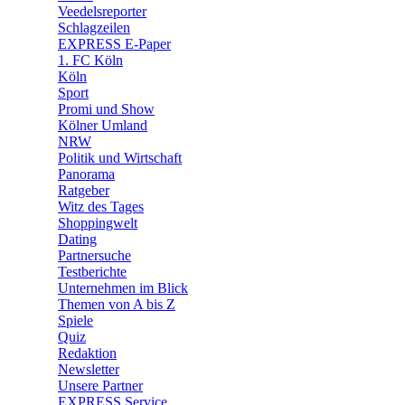
🛒 Shoppingwelt
Veedelsreporter
🧩 Spiele
Schlagzeilen
EXPRESS E-Paper
1. FC Köln
Köln
Sport
Promi und Show
Kölner Umland
NRW
Politik und Wirtschaft
Panorama
Ratgeber
Witz des Tages
Shoppingwelt
Dating
Partnersuche
Testberichte
Unternehmen im Blick
Themen von A bis Z
Spiele
Quiz
Redaktion
Newsletter
Unsere Partner
EXPRESS Service