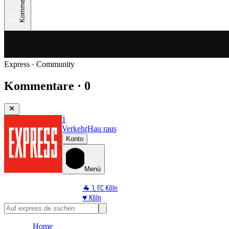
Kommentare
Express · Community
Kommentare · 0
1
Verkehr
Hau raus
Konto
Menü
🐐 1. FC Köln
♥️ Köln
⭐ Promi
🏆 Sport
Home