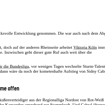
drucksvolle Entwicklung genommen. Die war auch nach dem A
t, doch auf der anderen Rheinseite arbeitet
Viktoria Köln
imm
e. Inzwischen geht dieser gute Ruf auch weit über die
ür die Bundesliga
, vor wenigen Tagen wechselte Sturm-Talent
ann wäre da noch der kometenhafte Aufstieg von Sidny Cab
ume offen
Außenverteidiger aus der Regionalliga Nordost von Rot-Weiß
r der Kapverden umgehend zur Stammkraft. Und Cabral überze