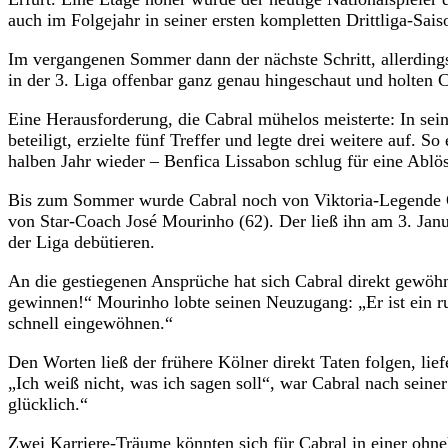
auch im Folgejahr in seiner ersten kompletten Drittliga-Sais
Im vergangenen Sommer dann der nächste Schritt, allerding
in der 3. Liga offenbar ganz genau hingeschaut und holten Ca
Eine Herausforderung, die Cabral mühelos meisterte: In sei
beteiligt, erzielte fünf Treffer und legte drei weitere auf. 
halben Jahr wieder – Benfica Lissabon schlug für eine Ablö
Bis zum Sommer wurde Cabral noch von Viktoria-Legende Ola
von Star-Coach José Mourinho (62). Der ließ ihn am 3. Jan
der Liga debütieren.
An die gestiegenen Ansprüche hat sich Cabral direkt gewöhnt
gewinnen!“ Mourinho lobte seinen Neuzugang: „Er ist ein ruhi
schnell eingewöhnen.“
Den Worten ließ der frühere Kölner direkt Taten folgen, lie
„Ich weiß nicht, was ich sagen soll“, war Cabral nach seiner
glücklich.“
Zwei Karriere-Träume könnten sich für Cabral in einer ohneh