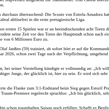
on.
s durchaus überraschend: Die Scouts von Estrela Amadora ha
bral ablösefrei in die erste portugiesische Liga.
nen ersten 15 Spielen war er an beeindruckenden acht Toren d
So endete seine Zeit vor den Toren der Hauptstadt schon nach e
se von 6 Millionen Euro zu.
f Janßen (59) trainiert, ab sofort hört er auf die Kommand
uar 2026, schon zwei Tage nach der Verpflichtung, umgehend 
, bei seiner Vorstellung kündigte er vollmundig an: „Ich will
ger Junge, der glücklich ist, hier zu sein. Er wird sich sehr
ferte die Flanke zum 3:1-Endstand beim Sieg gegen Estoril Pra
 Traum-Premiere regelrecht sprachlos: „Ich bin glücklich, seh
in schon traumhaften Saison noch erfüllen: Schafft es Benfic