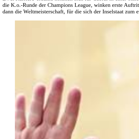
die K.o.-Runde der Champions League, winken erste Auftrit
dann die Weltmeisterschaft, für die sich der Inselstaat zum e