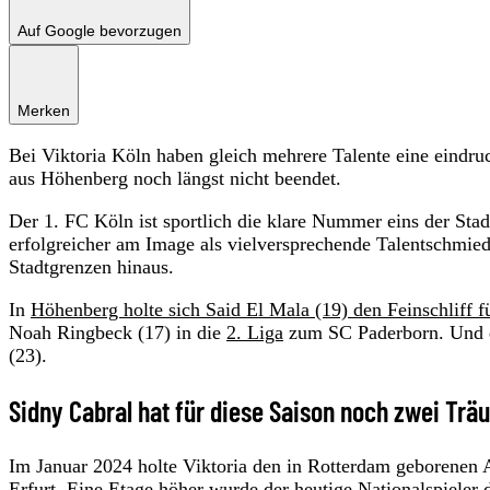
Auf Google bevorzugen
Merken
Bei Viktoria Köln haben gleich mehrere Talente eine ein
aus Höhenberg noch längst nicht beendet.
Der 1. FC Köln ist sportlich die klare Nummer eins der Stad
erfolgreicher am Image als vielversprechende Talentschmied
Stadtgrenzen hinaus.
In
Höhenberg holte sich Said El Mala (19) den Feinschliff f
Noah Ringbeck (17) in die
2. Liga
zum SC Paderborn. Und d
(23).
Sidny Cabral hat für diese Saison noch zwei Trä
Im Januar 2024 holte Viktoria den in Rotterdam geborenen 
Erfurt. Eine Etage höher wurde der heutige Nationalspiele