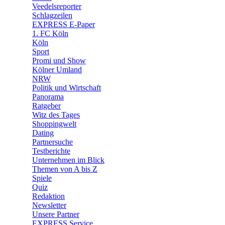
Veedelsreporter
🛒 Shoppingwelt
Schlagzeilen
🧩 Spiele
EXPRESS E-Paper
1. FC Köln
Köln
Sport
Promi und Show
Kölner Umland
NRW
Politik und Wirtschaft
Panorama
Ratgeber
Witz des Tages
Shoppingwelt
Dating
Partnersuche
Testberichte
Unternehmen im Blick
Themen von A bis Z
Spiele
Quiz
Redaktion
Newsletter
Unsere Partner
EXPRESS Service