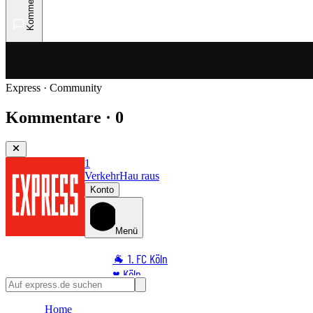
Kommentare
Express · Community
Kommentare · 0
1
Verkehr
Hau raus
Konto
Menü
🐐 1. FC Köln
♥️ Köln
⭐ Promi
Home
🏆 Sport