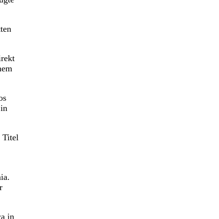
tten
irekt
inem
os
in
 Titel
ia.
r
a in