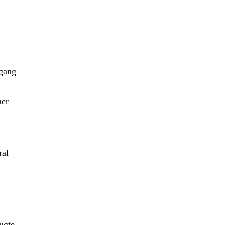
bgang
er
ral
ugte