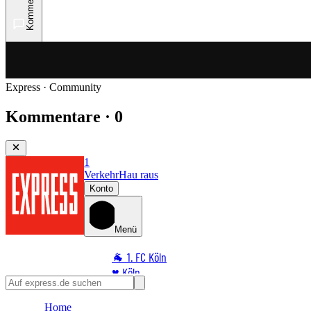
Kommentare
Express · Community
Kommentare · 0
1
Verkehr
Hau raus
Konto
Menü
🐐 1. FC Köln
♥️ Köln
⭐ Promi
Home
🏆 Sport