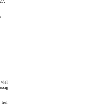
27.
m
 viel
ässig
 fiel