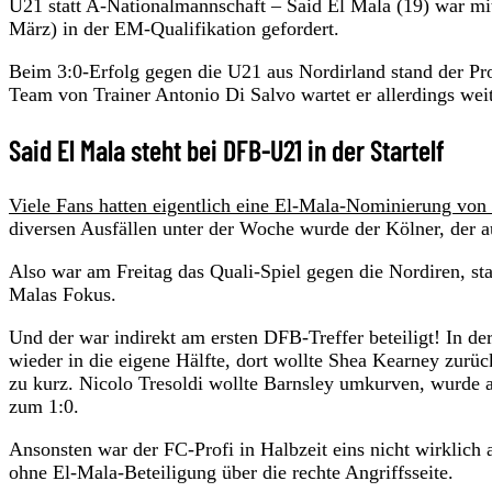
U21 statt A-Nationalmannschaft – Said El Mala (19) war m
März) in der EM-Qualifikation gefordert.
Beim 3:0-Erfolg gegen die U21 aus Nordirland stand der Prof
Team von Trainer Antonio Di Salvo wartet er allerdings weit
Said El Mala steht bei DFB-U21 in der Startelf
Viele Fans hatten eigentlich eine El-Mala-Nominierung von
diversen Ausfällen unter der Woche wurde der Kölner, der au
Also war am Freitag das Quali-Spiel gegen die Nordiren, sta
Malas Fokus.
Und der war indirekt am ersten DFB-Treffer beteiligt! In d
wieder in die eigene Hälfte, dort wollte Shea Kearney zurüc
zu kurz. Nicolo Tresoldi wollte Barnsley umkurven, wurde ab
zum 1:0.
Ansonsten war der FC-Profi in Halbzeit eins nicht wirklich a
ohne El-Mala-Beteiligung über die rechte Angriffsseite.