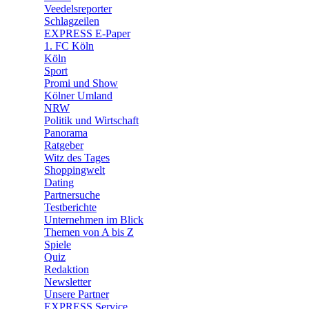
Veedelsreporter
🛒 Shoppingwelt
Schlagzeilen
🧩 Spiele
EXPRESS E-Paper
1. FC Köln
Köln
Sport
Promi und Show
Kölner Umland
NRW
Politik und Wirtschaft
Panorama
Ratgeber
Witz des Tages
Shoppingwelt
Dating
Partnersuche
Testberichte
Unternehmen im Blick
Themen von A bis Z
Spiele
Quiz
Redaktion
Newsletter
Unsere Partner
EXPRESS Service