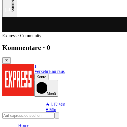
Kommentare
Express · Community
Kommentare · 0
1
Verkehr
Hau raus
Konto
Menü
🐐 1. FC Köln
♥️ Köln
⭐ Promi
🏆 Sport
Home