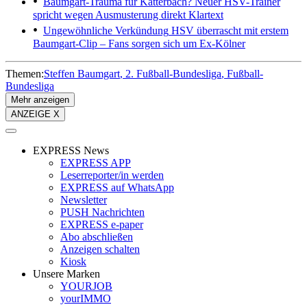
Baumgart-Trauma für Katterbach?
Neuer HSV-Trainer
spricht wegen Ausmusterung direkt Klartext
Ungewöhnliche Verkündung
HSV überrascht mit erstem
Baumgart-Clip – Fans sorgen sich um Ex-Kölner
Themen:
Steffen Baumgart
2. Fußball-Bundesliga
Fußball-
Bundesliga
Mehr anzeigen
ANZEIGE X
EXPRESS News
EXPRESS APP
Leserreporter/in werden
EXPRESS auf WhatsApp
Newsletter
PUSH Nachrichten
EXPRESS e-paper
Abo abschließen
Anzeigen schalten
Kiosk
Unsere Marken
YOURJOB
yourIMMO