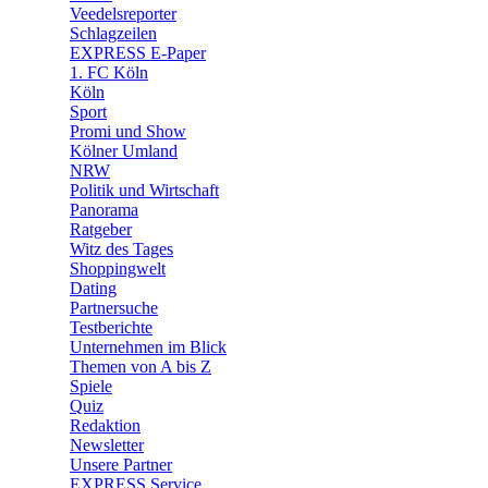
🛒 Shoppingwelt
Veedelsreporter
🧩 Spiele
Schlagzeilen
EXPRESS E-Paper
1. FC Köln
Köln
Sport
Promi und Show
Kölner Umland
NRW
Politik und Wirtschaft
Panorama
Ratgeber
Witz des Tages
Shoppingwelt
Dating
Partnersuche
Testberichte
Unternehmen im Blick
Themen von A bis Z
Spiele
Quiz
Redaktion
Newsletter
Unsere Partner
EXPRESS Service