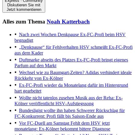
Express · Community
Diskutieren Sie mit
Jetzt kommentieren
Alles zum Thema
Noah Katterbach
Nach zwei Wochen Denkpause
Ex-FC-Profi beim HSV
begnadigt
„Denkpause“ für Fehlverhalten
HSV schmeißt Ex-FC-Profi
aus dem Kader
Duftmarke abseits des Platzes
Ex-FC-Profi bringt eigenes
Parfum auf den Markt
Wechsel wie zu Baumgart-Zeiten?
Adidas verhindert ideale
Rückkehr von Ex-Kölner
Ex-FC-Profi wieder da
Monatelang dafür im Hintergrund
hart gearbeitet
Wollte nicht tatenlos zusehen
Musik aus der Reha: Ex-
Kölner veröffentlicht HSV-Aufstiegssong
Bundesligist wollte ihn haben
Schwerer Rückschlag für
FC-Konkurrent: Profi fällt bis Saison-Ende aus
Vor FC-Duell am Samstag
Fehlt dem HSV jetzt
monatelang: Ex-Kölner bekommt bittere Diagnose