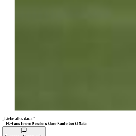
„Liebe alles daran“
FC-Fans feiern Kesslers klare Kante bei El Mala