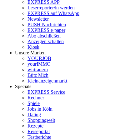
EXPRESS APP
Leserreporter/in werden
EXPRESS auf WhatsApp
Newsletter
PUSH Nachrichten
EXPRESS e-paper
Abo abschließen
Anzeigen schalten
Kiosk
Unsere Marken
YOURJOB
yourIMMO
wirtrauern
Bütz Mich
Kleinanzeigenmarkt
Specials
EXPRESS Service
Rechner
Spiele
Jobs in Köln
Dating
Shoppingwelt
Rezepte
Reiseportal
Testberichte