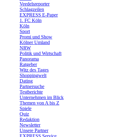
🛒 Shoppingwelt
Veedelsreporter
🧩 Spiele
Schlagzeilen
EXPRESS E-Paper
1. FC Köln
Köln
Sport
Promi und Show
Kölner Umland
NRW
Politik und Wirtschaft
Panorama
Ratgeber
Witz des Tages
Shoppingwelt
Dating
Partnersuche
Testberichte
Unternehmen im Blick
Themen von A bis Z
Spiele
Quiz
Redaktion
Newsletter
Unsere Partner
EXPRESS Service