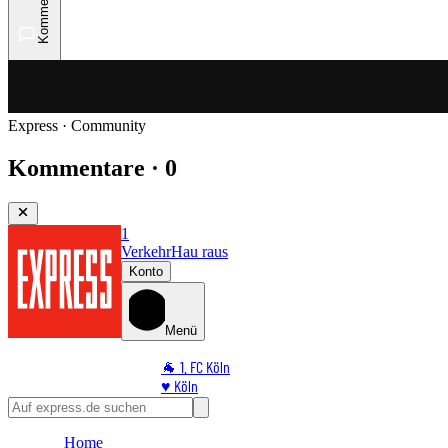
Kommentare
Express · Community
Kommentare · 0
1
Verkehr
Hau raus
Konto
Menü
🐐 1. FC Köln
♥️ Köln
⭐ Promi
🏆 Sport
Home