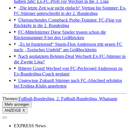
halben Jahr: Ex-FC-Profi vor Wechsel in die 3. Liga
„Die letzte Zeit war nicht einfach“
Vertrag bis Sommer: Ex-
FC-Stürmer unterschreibt in der 2. Bundesliga
Überraschendes Comeback
Probe-Training: FC-Flop vor
Rückkehr in die 2. Bundesliga
FC-Mittelstürmer
Diese Spieler trugen schon die
Rückennummer 9 bei den Geißböcken
„Es ist frustrierend“
Sturm-Flop Andersson tritt gegen FC
nach: „Toxisches Umfeld“ am Geißbockheim
Nach geplatztem Belgien-Deal
Wechselt Ex-FC-Stürmer in
die Zweite Liga?
Bitterer Grund
Wechsel von FC-Pechvogel Andersson zu
Ex-Bundesliga-Coach geplatzt
Ungewisse Zukunft
Stürmer nach FC-Abschied erfolglos
bei Erstliga-Klubs angeboten
Themen:
Fußball-Bundesliga
2. Fußball-Bundesliga
Whatsapp
Mehr anzeigen
ANZEIGE X
EXPRESS News