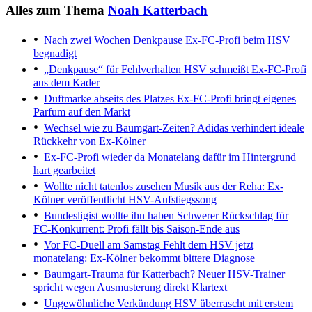
Alles zum Thema
Noah Katterbach
Nach zwei Wochen Denkpause
Ex-FC-Profi beim HSV
begnadigt
„Denkpause“ für Fehlverhalten
HSV schmeißt Ex-FC-Profi
aus dem Kader
Duftmarke abseits des Platzes
Ex-FC-Profi bringt eigenes
Parfum auf den Markt
Wechsel wie zu Baumgart-Zeiten?
Adidas verhindert ideale
Rückkehr von Ex-Kölner
Ex-FC-Profi wieder da
Monatelang dafür im Hintergrund
hart gearbeitet
Wollte nicht tatenlos zusehen
Musik aus der Reha: Ex-
Kölner veröffentlicht HSV-Aufstiegssong
Bundesligist wollte ihn haben
Schwerer Rückschlag für
FC-Konkurrent: Profi fällt bis Saison-Ende aus
Vor FC-Duell am Samstag
Fehlt dem HSV jetzt
monatelang: Ex-Kölner bekommt bittere Diagnose
Baumgart-Trauma für Katterbach?
Neuer HSV-Trainer
spricht wegen Ausmusterung direkt Klartext
Ungewöhnliche Verkündung
HSV überrascht mit erstem