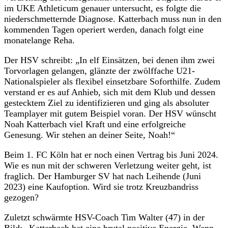
im UKE Athleticum genauer untersucht, es folgte die
niederschmetternde Diagnose. Katterbach muss nun in den
kommenden Tagen operiert werden, danach folgt eine
monatelange Reha.
Der HSV schreibt: „In elf Einsätzen, bei denen ihm zwei
Torvorlagen gelangen, glänzte der zwölffache U21-
Nationalspieler als flexibel einsetzbare Soforthilfe. Zudem
verstand er es auf Anhieb, sich mit dem Klub und dessen
gestecktem Ziel zu identifizieren und ging als absoluter
Teamplayer mit gutem Beispiel voran. Der HSV wünscht
Noah Katterbach viel Kraft und eine erfolgreiche
Genesung. Wir stehen an deiner Seite, Noah!“
Beim 1. FC Köln hat er noch einen Vertrag bis Juni 2024.
Wie es nun mit der schweren Verletzung weiter geht, ist
fraglich. Der Hamburger SV hat nach Leihende (Juni
2023) eine Kaufoption. Wird sie trotz Kreuzbandriss
gezogen?
Zuletzt schwärmte HSV-Coach Tim Walter (47) in der
Bild: „Katterbach hat eine brutal positive Energie. Wenn