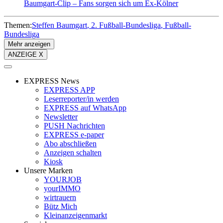
Baumgart-Clip – Fans sorgen sich um Ex-Kölner
Themen:
Steffen Baumgart
2. Fußball-Bundesliga
Fußball-
Bundesliga
Mehr anzeigen
ANZEIGE X
EXPRESS News
EXPRESS APP
Leserreporter/in werden
EXPRESS auf WhatsApp
Newsletter
PUSH Nachrichten
EXPRESS e-paper
Abo abschließen
Anzeigen schalten
Kiosk
Unsere Marken
YOURJOB
yourIMMO
wirtrauern
Bütz Mich
Kleinanzeigenmarkt