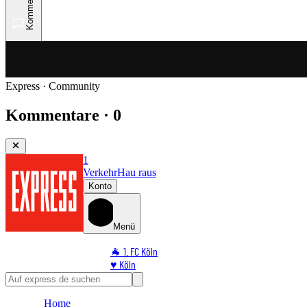
Kommentare
Express · Community
Kommentare · 0
1
Verkehr
Hau raus
Konto
Menü
🐐 1. FC Köln
♥️ Köln
⭐ Promi
🏆 Sport
Home