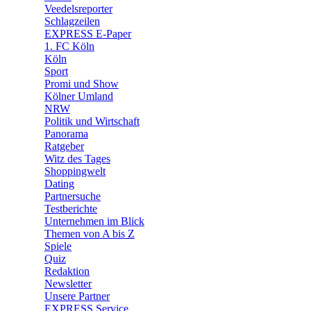
🛒 Shoppingwelt
Veedelsreporter
🧩 Spiele
Schlagzeilen
EXPRESS E-Paper
1. FC Köln
Köln
Sport
Promi und Show
Kölner Umland
NRW
Politik und Wirtschaft
Panorama
Ratgeber
Witz des Tages
Shoppingwelt
Dating
Partnersuche
Testberichte
Unternehmen im Blick
Themen von A bis Z
Spiele
Quiz
Redaktion
Newsletter
Unsere Partner
EXPRESS Service