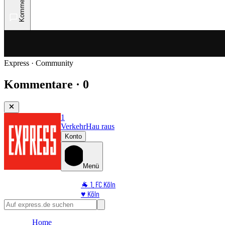
Kommentare
Express · Community
Kommentare · 0
1
Verkehr
Hau raus
Konto
Menü
🐐 1. FC Köln
♥️ Köln
⭐ Promi
🏆 Sport
Home