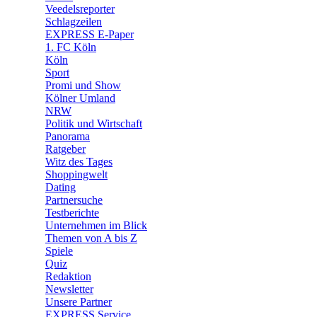
🛒 Shoppingwelt
Veedelsreporter
🧩 Spiele
Schlagzeilen
EXPRESS E-Paper
1. FC Köln
Köln
Sport
Promi und Show
Kölner Umland
NRW
Politik und Wirtschaft
Panorama
Ratgeber
Witz des Tages
Shoppingwelt
Dating
Partnersuche
Testberichte
Unternehmen im Blick
Themen von A bis Z
Spiele
Quiz
Redaktion
Newsletter
Unsere Partner
EXPRESS Service