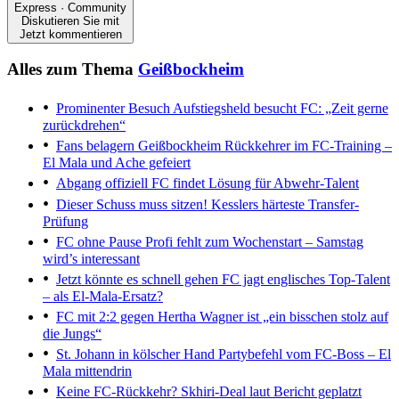
Express · Community
Diskutieren Sie mit
Jetzt kommentieren
Alles zum Thema
Geißbockheim
Prominenter Besuch
Aufstiegsheld besucht FC: „Zeit gerne
zurückdrehen“
Fans belagern Geißbockheim
Rückkehrer im FC-Training –
El Mala und Ache gefeiert
Abgang offiziell
FC findet Lösung für Abwehr-Talent
Dieser Schuss muss sitzen!
Kesslers härteste Transfer-
Prüfung
FC ohne Pause
Profi fehlt zum Wochenstart – Samstag
wird’s interessant
Jetzt könnte es schnell gehen
FC jagt englisches Top-Talent
– als El-Mala-Ersatz?
FC mit 2:2 gegen Hertha
Wagner ist „ein bisschen stolz auf
die Jungs“
St. Johann in kölscher Hand
Partybefehl vom FC-Boss – El
Mala mittendrin
Keine FC-Rückkehr?
Skhiri-Deal laut Bericht geplatzt