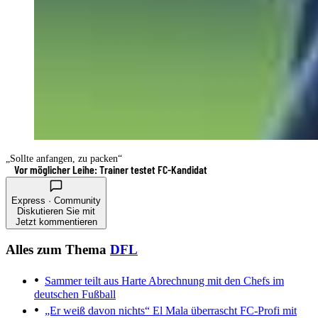
„Sollte anfangen, zu packen“
Vor möglicher Leihe: Trainer testet FC-Kandidat
Express · Community
Diskutieren Sie mit
Jetzt kommentieren
Alles zum Thema
DFL
Sammer teilt aus
Harte Abrechnung mit den Chefs im
deutschen Fußball
„Er weiß davon nichts“
El Mala überrascht FC-Profi mit