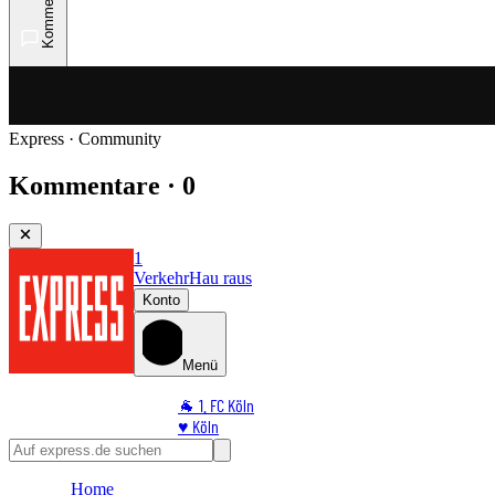
Kommentare
Express · Community
Kommentare · 0
1
Verkehr
Hau raus
Konto
Menü
🐐 1. FC Köln
♥️ Köln
⭐ Promi
🏆 Sport
Home