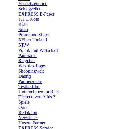
🛒 Shoppingwelt
Veedelsreporter
🧩 Spiele
Schlagzeilen
EXPRESS E-Paper
1. FC Köln
Köln
Sport
Promi und Show
Kölner Umland
NRW
Politik und Wirtschaft
Panorama
Ratgeber
Witz des Tages
Shoppingwelt
Dating
Partnersuche
Testberichte
Unternehmen im Blick
Themen von A bis Z
Spiele
Quiz
Redaktion
Newsletter
Unsere Partner
EXPRESS Service