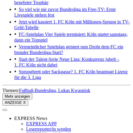
begehrter Trophäe
So viel wie nie zuvor
Bundesliga im Free-TV: Erste
Livespiele stehen fest
Jetzt wird kassiert
1. FC Köln mit Millionen-Sprung in TV-
Geld-Tabelle
FC-Spielplan
Vier Spiele terminiert: Köln startet samstags,
dann ein Topspiel
Vermeintlicher Spielplan geistert rum
Droht dem FC ein
brutaler Bundesliga-Start?
Start der Talent-Serie
Neue Liga: Konkurrenz jubelt –
1. FC Köln nicht dabei
Sprungbrett oder Sackgasse?
1. FC Köln beantragt Lizenz
für die 3. Liga
Themen:
Fußball-Bundesliga
Lukas Kwasniok
Mehr anzeigen
ANZEIGE X
EXPRESS News
EXPRESS APP
Leserreporter/in werden