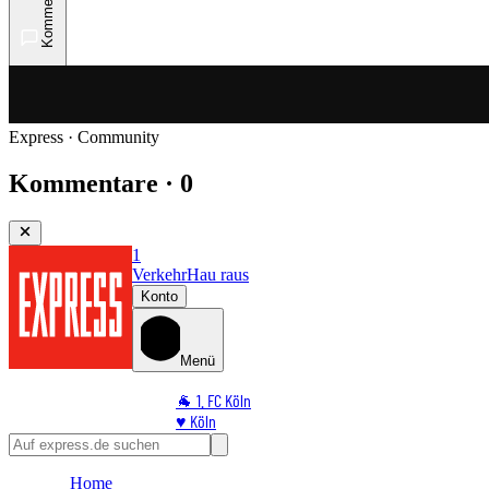
Kommentare
Express · Community
Kommentare · 0
1
Verkehr
Hau raus
Konto
Menü
🐐 1. FC Köln
♥️ Köln
⭐ Promi
🏆 Sport
Home