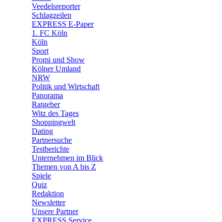
🛒 Shoppingwelt
Veedelsreporter
🧩 Spiele
Schlagzeilen
EXPRESS E-Paper
1. FC Köln
Köln
Sport
Promi und Show
Kölner Umland
NRW
Politik und Wirtschaft
Panorama
Ratgeber
Witz des Tages
Shoppingwelt
Dating
Partnersuche
Testberichte
Unternehmen im Blick
Themen von A bis Z
Spiele
Quiz
Redaktion
Newsletter
Unsere Partner
EXPRESS Service