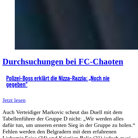
Durchsuchungen bei FC-Chaoten
Polizei-Boss erklärt die Nizza-Razzia: „Noch nie
gegeben“
Jetzt lesen
Auch Verteidiger Markovic scheut das Duell mit dem
Tabellenführer der Gruppe D nicht: „Wir werden alles
dafür tun, um unseren ersten Sieg in der Gruppe zu holen.“
Fehlen werden den Belgradern mit dem erfahrenen
Ljubomir Fejsa (34) und Kristijan Belic (21) jedoch zwei