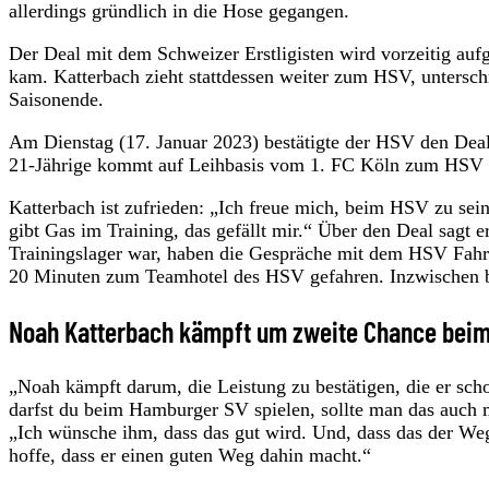
allerdings gründlich in die Hose gegangen.
Der Deal mit dem Schweizer Erstligisten wird vorzeitig auf
kam. Katterbach zieht stattdessen weiter zum HSV, untersch
Saisonende.
Am Dienstag (17. Januar 2023) bestätigte der HSV den Deal
21-Jährige kommt auf Leihbasis vom 1. FC Köln zum HSV und
Katterbach ist zufrieden: „Ich freue mich, beim HSV zu s
gibt Gas im Training, das gefällt mir.“ Über den Deal sagt
Trainingslager war, haben die Gespräche mit dem HSV Fahrt
20 Minuten zum Teamhotel des HSV gefahren. Inzwischen b
Noah Katterbach kämpft um zweite Chance beim 
„Noah kämpft darum, die Leistung zu bestätigen, die er sch
darfst du beim Hamburger SV spielen, sollte man das auch m
„Ich wünsche ihm, dass das gut wird. Und, dass das der Weg 
hoffe, dass er einen guten Weg dahin macht.“