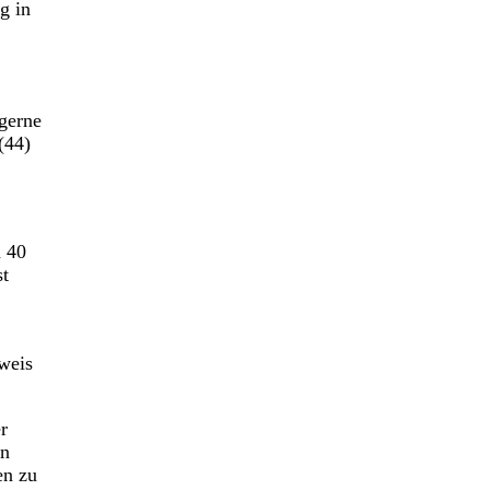
g in
gerne
(44)
n 40
st
weis
r
an
en zu