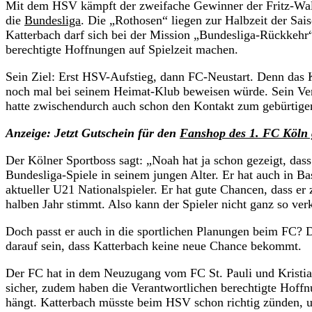
Mit dem HSV kämpft der zweifache Gewinner der Fritz-Walt
die
Bundesliga
. Die „Rothosen“ liegen zur Halbzeit der Sai
Katterbach darf sich bei der Mission „Bundesliga-Rückkeh
berechtigte Hoffnungen auf Spielzeit machen.
Sein Ziel: Erst HSV-Aufstieg, dann FC-Neustart. Denn das 
noch mal bei seinem Heimat-Klub beweisen würde. Sein Vert
hatte zwischendurch auch schon den Kontakt zum gebürtigen
Anzeige: Jetzt Gutschein für den
Fanshop des 1. FC Köln 
Der Kölner Sportboss sagt: „Noah hat ja schon gezeigt, das
Bundesliga-Spiele in seinem jungen Alter. Er hat auch in B
aktueller U21 Nationalspieler. Er hat gute Chancen, dass er
halben Jahr stimmt. Also kann der Spieler nicht ganz so verk
Doch passt er auch in die sportlichen Planungen beim FC? D
darauf sein, dass Katterbach keine neue Chance bekommt.
Der FC hat in dem Neuzugang vom FC St. Pauli und Kristian 
sicher, zudem haben die Verantwortlichen berechtigte Hoffn
hängt. Katterbach müsste beim HSV schon richtig zünden,