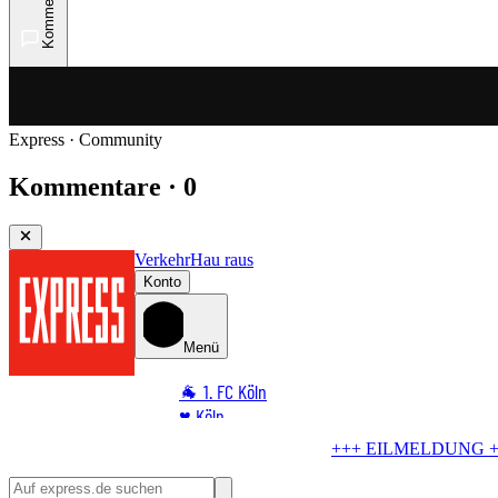
Kommentare
Express · Community
Kommentare · 0
Verkehr
Hau raus
Konto
Menü
🐐 1. FC Köln
♥️ Köln
⭐ Promi
 +++
Blindgänger in Köln
Bombe im Rhein! RTL liegt im Evakuierung
🏆 Sport