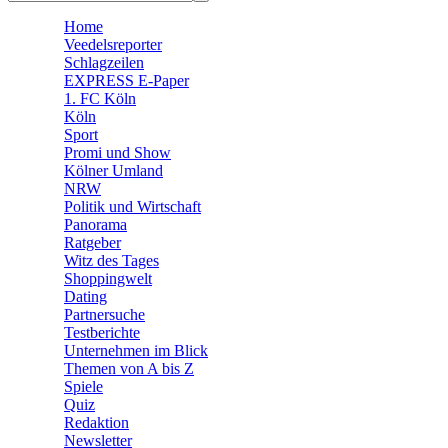
🛒 Shoppingwelt
Home
🧩 Spiele
Veedelsreporter
Schlagzeilen
EXPRESS E-Paper
1. FC Köln
Köln
Sport
Promi und Show
Kölner Umland
NRW
Politik und Wirtschaft
Panorama
Ratgeber
Witz des Tages
Shoppingwelt
Dating
Partnersuche
Testberichte
Unternehmen im Blick
Themen von A bis Z
Spiele
Quiz
Redaktion
Newsletter