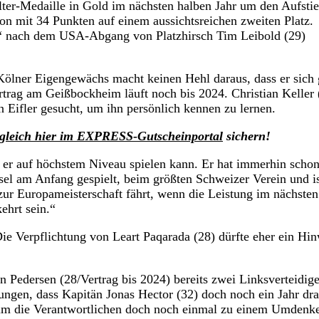
er-Medaille in Gold im nächsten halben Jahr um den Aufstie
son mit 34 Punkten auf einem aussichtsreichen zweiten Platz.
r“ nach dem USA-Abgang von Platzhirsch Tim Leibold (29)
Kölner Eigengewächs macht keinen Hehl daraus, dass er sich 
rag am Geißbockheim läuft noch bis 2024. Christian Keller 
 Eifler gesucht, um ihn persönlich kennen zu lernen.
gleich hier im EXPRESS-Gutscheinportal
sichern!
s er auf höchstem Niveau spielen kann. Er hat immerhin scho
asel am Anfang gespielt, beim größten Schweizer Verein und i
 zur Europameisterschaft fährt, wenn die Leistung im nächsten
ehrt sein.“
ie Verpflichtung von Leart Paqarada (28) dürfte eher ein Hin
Pedersen (28/Vertrag bis 2024) bereits zwei Linksverteidige
ungen, dass Kapitän Jonas Hector (32) doch noch ein Jahr dr
 um die Verantwortlichen doch noch einmal zu einem Umdenk