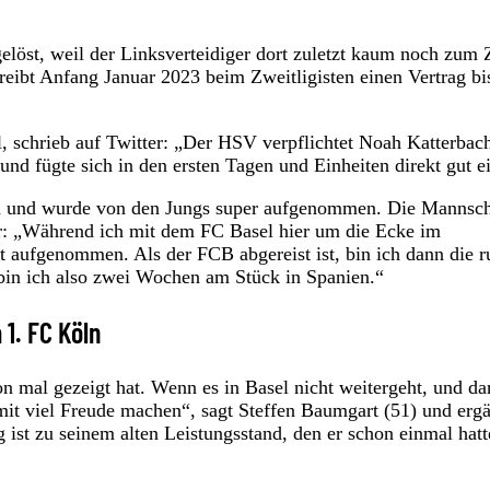
gelöst, weil der Linksverteidiger dort zuletzt kaum noch zum
reibt Anfang Januar 2023 beim Zweitligisten einen Vertrag bi
, schrieb auf Twitter: „Der HSV verpflichtet Noah Katterbac
 fügte sich in den ersten Tagen und Einheiten direkt gut e
ein und wurde von den Jungs super aufgenommen. Die Mannsch
 er: „Während ich mit dem FC Basel hier um die Ecke im
 aufgenommen. Als der FCB abgereist ist, bin ich dann die 
in ich also zwei Wochen am Stück in Spanien.“
1. FC Köln
on mal gezeigt hat. Wenn es in Basel nicht weitergeht, und d
it viel Freude machen“, sagt Steffen Baumgart (51) und ergä
ist zu seinem alten Leistungsstand, den er schon einmal hatt