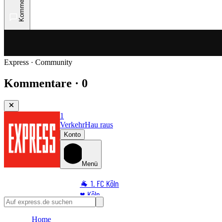
Kommentare
Express · Community
Kommentare · 0
1
Verkehr
Hau raus
Konto
Menü
🐐 1. FC Köln
♥️ Köln
⭐ Promi
Home
🏆 Sport