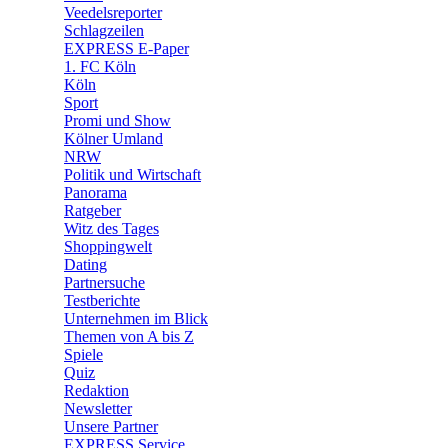
Veedelsreporter
🛒 Shoppingwelt
Schlagzeilen
🧩 Spiele
EXPRESS E-Paper
1. FC Köln
Köln
Sport
Promi und Show
Kölner Umland
NRW
Politik und Wirtschaft
Panorama
Ratgeber
Witz des Tages
Shoppingwelt
Dating
Partnersuche
Testberichte
Unternehmen im Blick
Themen von A bis Z
Spiele
Quiz
Redaktion
Newsletter
Unsere Partner
EXPRESS Service