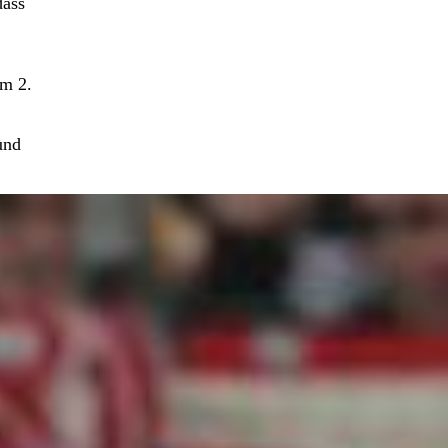
dass
am 2.
und