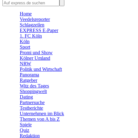
🛒 Shoppingwelt
🧩 Spiele
Home
Veedelsreporter
Schlagzeilen
EXPRESS E-Paper
1. FC Köln
Köln
Sport
Promi und Show
Kölner Umland
NRW
Politik und Wirtschaft
Panorama
Ratgeber
Witz des Tages
Shoppingwelt
Dating
Partnersuche
Testberichte
Unternehmen im Blick
Themen von A bis Z
Spiele
Quiz
Redaktion