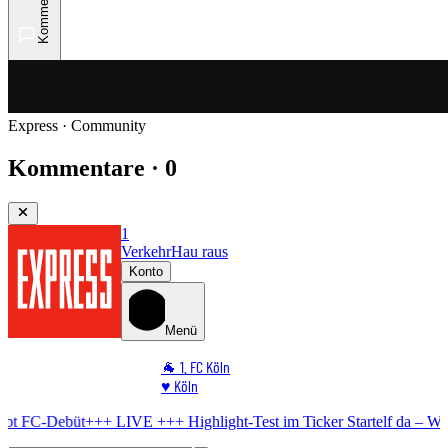
Kommentare
Express · Community
Kommentare · 0
1
Verkehr
Hau raus
Konto
Menü
🐐 1. FC Köln
♥️ Köln
⭐ Promi
+++ LIVE +++
Highlight-Test im Ticker
Startelf da – WM-Star gibt 
🏆 Sport