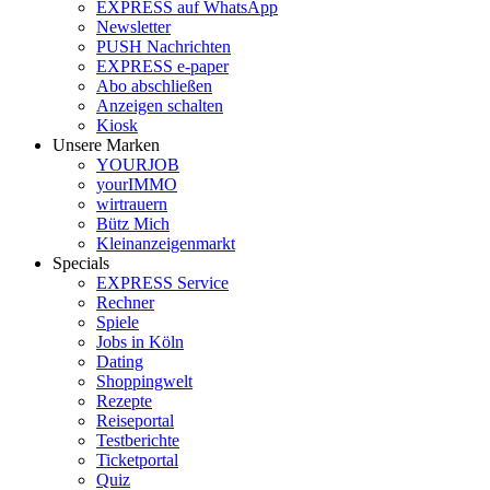
EXPRESS auf WhatsApp
Newsletter
PUSH Nachrichten
EXPRESS e-paper
Abo abschließen
Anzeigen schalten
Kiosk
Unsere Marken
YOURJOB
yourIMMO
wirtrauern
Bütz Mich
Kleinanzeigenmarkt
Specials
EXPRESS Service
Rechner
Spiele
Jobs in Köln
Dating
Shoppingwelt
Rezepte
Reiseportal
Testberichte
Ticketportal
Quiz