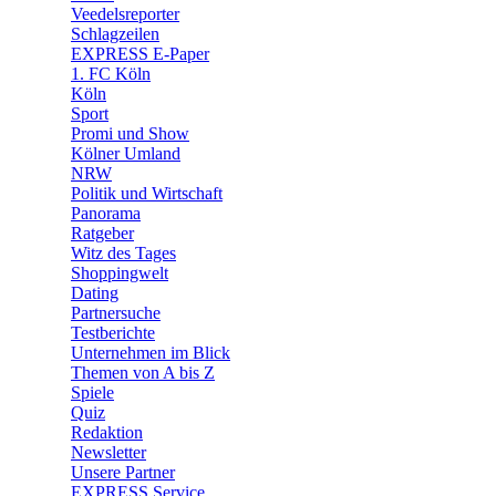
🛒 Shoppingwelt
Veedelsreporter
🧩 Spiele
Schlagzeilen
EXPRESS E-Paper
1. FC Köln
Köln
Sport
Promi und Show
Kölner Umland
NRW
Politik und Wirtschaft
Panorama
Ratgeber
Witz des Tages
Shoppingwelt
Dating
Partnersuche
Testberichte
Unternehmen im Blick
Themen von A bis Z
Spiele
Quiz
Redaktion
Newsletter
Unsere Partner
EXPRESS Service