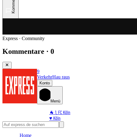
Kommentare
Express · Community
Kommentare · 0
9
Verkehr
Hau raus
Konto
Menü
🐐 1. FC Köln
♥️ Köln
⭐ Promi
🏆 Sport
Home