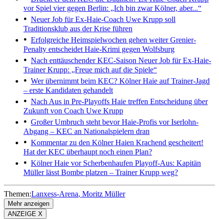
vor Spiel vier gegen Berlin: „Ich bin zwar Kölner, aber...“
Neuer Job für Ex-Haie-Coach
Uwe Krupp soll
Traditionsklub aus der Krise führen
Erfolgreiche Heimspielwochen gehen weiter
Grenier-
Penalty entscheidet Haie-Krimi gegen Wolfsburg
Nach enttäuschender KEC-Saison
Neuer Job für Ex-Haie-
Trainer Krupp: „Freue mich auf die Spiele“
Wer übernimmt beim KEC?
Kölner Haie auf Trainer-Jagd
– erste Kandidaten gehandelt
Nach Aus in Pre-Playoffs
Haie treffen Entscheidung über
Zukunft von Coach Uwe Krupp
Großer Umbruch steht bevor
Haie-Profis vor Iserlohn-
Abgang – KEC an Nationalspielern dran
Kommentar zu den Kölner Haien
Krachend gescheitert!
Hat der KEC überhaupt noch einen Plan?
Kölner Haie vor Scherbenhaufen
Playoff-Aus: Kapitän
Müller lässt Bombe platzen – Trainer Krupp weg?
Themen:
Lanxess-Arena
Moritz Müller
Mehr anzeigen
ANZEIGE X