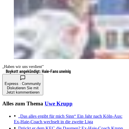
„Haben wir uns verdient“
Boykott angekündigt: Haie-Fans uneinig
Express · Community
Diskutieren Sie mit
Jetzt kommentieren
Alles zum Thema
Uwe Krupp
„Das alles ergibt für mich Sinn“
Ein Jahr nach Köln-Aus:
Ex-Haie-Coach wechselt in die zweite Liga
Drückt er dem KEC die Daumen?
Ex-Haie-Coach Krupp