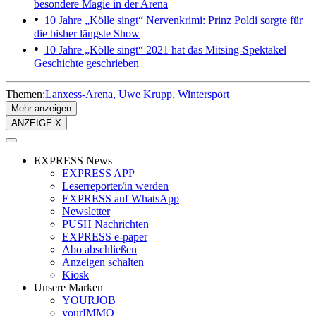
besondere Magie in der Arena
10 Jahre „Kölle singt“
Nervenkrimi: Prinz Poldi sorgte für
die bisher längste Show
10 Jahre „Kölle singt“
2021 hat das Mitsing-Spektakel
Geschichte geschrieben
Themen:
Lanxess-Arena
Uwe Krupp
Wintersport
Mehr anzeigen
ANZEIGE X
EXPRESS News
EXPRESS APP
Leserreporter/in werden
EXPRESS auf WhatsApp
Newsletter
PUSH Nachrichten
EXPRESS e-paper
Abo abschließen
Anzeigen schalten
Kiosk
Unsere Marken
YOURJOB
yourIMMO