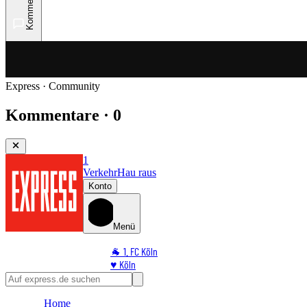
Kommentare
Express · Community
Kommentare · 0
1
Verkehr
Hau raus
Konto
Menü
🐐 1. FC Köln
♥️ Köln
⭐ Promi
🏆 Sport
Home