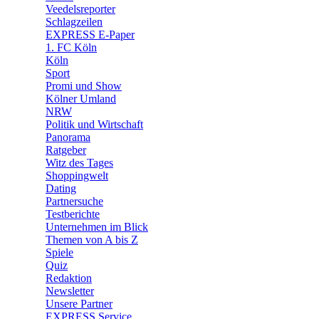
🛒 Shoppingwelt
Veedelsreporter
🧩 Spiele
Schlagzeilen
EXPRESS E-Paper
1. FC Köln
Köln
Sport
Promi und Show
Kölner Umland
NRW
Politik und Wirtschaft
Panorama
Ratgeber
Witz des Tages
Shoppingwelt
Dating
Partnersuche
Testberichte
Unternehmen im Blick
Themen von A bis Z
Spiele
Quiz
Redaktion
Newsletter
Unsere Partner
EXPRESS Service