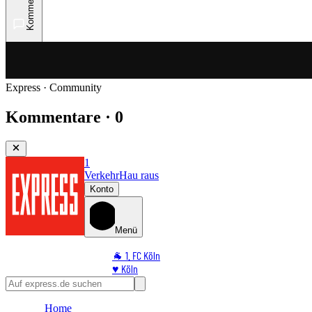
Kommentare
Express · Community
Kommentare · 0
1
Verkehr
Hau raus
Konto
Menü
🐐 1. FC Köln
♥️ Köln
⭐ Promi
🏆 Sport
Home