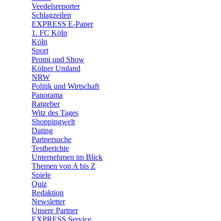
🛒 Shoppingwelt
Veedelsreporter
🧩 Spiele
Schlagzeilen
EXPRESS E-Paper
1. FC Köln
Köln
Sport
Promi und Show
Kölner Umland
NRW
Politik und Wirtschaft
Panorama
Ratgeber
Witz des Tages
Shoppingwelt
Dating
Partnersuche
Testberichte
Unternehmen im Blick
Themen von A bis Z
Spiele
Quiz
Redaktion
Newsletter
Unsere Partner
EXPRESS Service