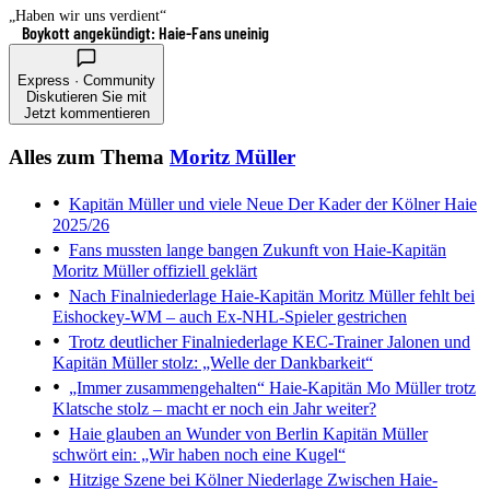
„Haben wir uns verdient“
Boykott angekündigt: Haie-Fans uneinig
Express · Community
Diskutieren Sie mit
Jetzt kommentieren
Alles zum Thema
Moritz Müller
Kapitän Müller und viele Neue
Der Kader der Kölner Haie
2025/26
Fans mussten lange bangen
Zukunft von Haie-Kapitän
Moritz Müller offiziell geklärt
Nach Finalniederlage
Haie-Kapitän Moritz Müller fehlt bei
Eishockey-WM – auch Ex-NHL-Spieler gestrichen
Trotz deutlicher Finalniederlage
KEC-Trainer Jalonen und
Kapitän Müller stolz: „Welle der Dankbarkeit“
„Immer zusammengehalten“
Haie-Kapitän Mo Müller trotz
Klatsche stolz – macht er noch ein Jahr weiter?
Haie glauben an Wunder von Berlin
Kapitän Müller
schwört ein: „Wir haben noch eine Kugel“
Hitzige Szene bei Kölner Niederlage
Zwischen Haie-