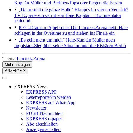
Kapitän Müller und Berliner-Topscorer fliegen die Fetzen
„Dann steht die ganze Halle“
Klappt's im vierten Versuch?
TV-Experte schwärmt von Haie-Kapitän – Kommentator
leidet mit
KEC-Drama in Spiel sechs
Die Lanxess-Arena bebt: Haie
schlagen in der Overtime zu und ziehen ins Finale ein
„Es geht nicht um mich“
Haie-Kapitän Müller nach
Ingolstadt-Sieg über seine Situation und die Eisbären Berlin
Thema:
Lanxess-Arena
Mehr anzeigen
ANZEIGE X
EXPRESS News
EXPRESS APP
Leserreporter/in werden
EXPRESS auf WhatsApp
Newsletter
PUSH Nachrichten
EXPRESS e-paper
Abo abschließen
Anzeigen schalten