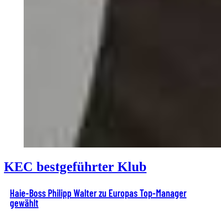
KEC bestgeführter Klub
Haie-Boss Philipp Walter zu Europas Top-Manager
gewählt