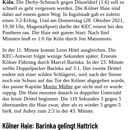
Köln.
Die Derby-Schmach gegen Düsseldorf (1:6) soll so
schnell es geht vergessen werden. Die Kölner Haie sind
dabei auf einem guten Weg: In Ingolstadt gab es zuletzt
einen 3:2-Erfolg. Und am Donnerstag (28. Oktober 2021,
19.30 Uhr, MagentaSport) durfte der KEC erneut bei den
Panthern ran. Die Haie mit gutem Start: Nach fünf
Minuten hieß es 1:0 für Köln durch Jon Matsumoto.
In der 11. Minute konnte Leon Hüttl ausgleichen. Die
KEC-Antwort folgte wenige Sekunden später. Erneute
Kölner Führung durch Marcel Barinka. In der 23. Minute
stellte Doppelpacker Barinka auf 3:1. Das zweite Drittel
endete mit einer wilden Schlägerei, weil nach der Sirene
noch ein Schuss auf das Tor der Kölner abgegeben wurde,
das passte Kapitän
Moritz Müller
gar nicht und es wurde
ruppig. Die Haie mussten danach in doppelter Unterzahl
das letzte Drittel beginnen. Die 110 Sekunden 3 gegen 5
überstanden die Haie zwar, aber als es wieder 5 gegen 5
hieß, traf Aubry zum 2:3 in der 43. Minute.
Kölner Haie: Barinka gelingt Hattrick