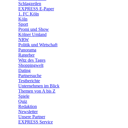
🧩 Spiele
Schlagzeilen
EXPRESS E-Paper
1. FC Köln
Köln
Sport
Promi und Show
Kölner Umland
NRW
Politik und Wirtschaft
Panorama
Ratgeber
Witz des Tages
Shoppingwelt
Dating
Partnersuche
Testberichte
Unternehmen im Blick
Themen von A bis Z
Spiele
Quiz
Redaktion
Newsletter
Unsere Partner
EXPRESS Service