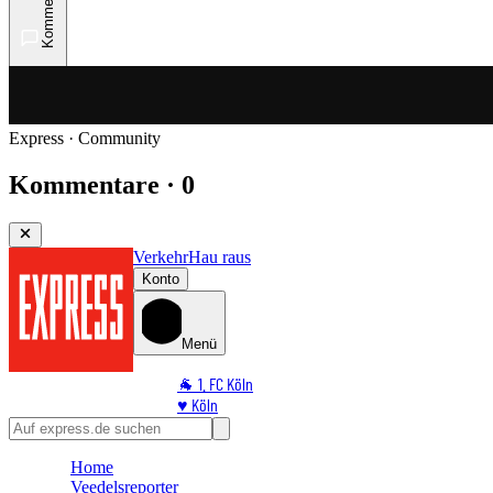
Kommentare
Express · Community
Kommentare · 0
Verkehr
Hau raus
Konto
Menü
🐐 1. FC Köln
♥️ Köln
⭐ Promi
🏆 Sport
Home
🛒 Shoppingwelt
Veedelsreporter