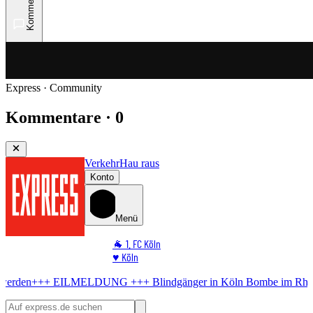
Kommentare
Express · Community
Kommentare · 0
Verkehr
Hau raus
Konto
Menü
🐐 1. FC Köln
♥️ Köln
⭐ Promi
LDUNG +++
Blindgänger in Köln
Bombe im Rhein! Muss noch heute en
🏆 Sport
🛒 Shoppingwelt