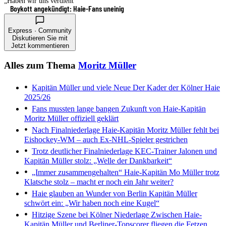
„Haben wir uns verdient“
Boykott angekündigt: Haie-Fans uneinig
Express · Community
Diskutieren Sie mit
Jetzt kommentieren
Alles zum Thema
Moritz Müller
Kapitän Müller und viele Neue
Der Kader der Kölner Haie
2025/26
Fans mussten lange bangen
Zukunft von Haie-Kapitän
Moritz Müller offiziell geklärt
Nach Finalniederlage
Haie-Kapitän Moritz Müller fehlt bei
Eishockey-WM – auch Ex-NHL-Spieler gestrichen
Trotz deutlicher Finalniederlage
KEC-Trainer Jalonen und
Kapitän Müller stolz: „Welle der Dankbarkeit“
„Immer zusammengehalten“
Haie-Kapitän Mo Müller trotz
Klatsche stolz – macht er noch ein Jahr weiter?
Haie glauben an Wunder von Berlin
Kapitän Müller
schwört ein: „Wir haben noch eine Kugel“
Hitzige Szene bei Kölner Niederlage
Zwischen Haie-
Kapitän Müller und Berliner-Topscorer fliegen die Fetzen