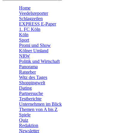
🧩 Spiele
Home
Veedelsreporter
Schlagzeilen
EXPRESS E-Paper
1. FC Köln
Köln
Sport
Promi und Show
Kölner Umland
NRW
Politik und Wirtschaft
Panorama
Ratgeber
Witz des Tages
Shoppingwelt
Dating
Partnersuche
Testberichte
Unternehmen im Blick
Themen von A bis Z
Spiele
Quiz
Redaktion
Newsletter