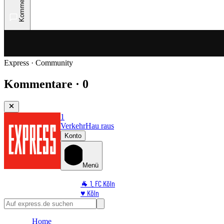
Kommentare
Express · Community
Kommentare · 0
1
Verkehr
Hau raus
Konto
Menü
🐐 1. FC Köln
♥️ Köln
⭐ Promi
🏆 Sport
Home