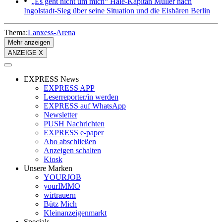
„Es geht nicht um mich“
Haie-Kapitän Müller nach
Ingolstadt-Sieg über seine Situation und die Eisbären Berlin
Thema:
Lanxess-Arena
Mehr anzeigen
ANZEIGE X
EXPRESS News
EXPRESS APP
Leserreporter/in werden
EXPRESS auf WhatsApp
Newsletter
PUSH Nachrichten
EXPRESS e-paper
Abo abschließen
Anzeigen schalten
Kiosk
Unsere Marken
YOURJOB
yourIMMO
wirtrauern
Bütz Mich
Kleinanzeigenmarkt
Specials