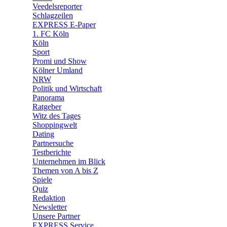
🛒 Shoppingwelt
Veedelsreporter
🧩 Spiele
Schlagzeilen
EXPRESS E-Paper
1. FC Köln
Köln
Sport
Promi und Show
Kölner Umland
NRW
Politik und Wirtschaft
Panorama
Ratgeber
Witz des Tages
Shoppingwelt
Dating
Partnersuche
Testberichte
Unternehmen im Blick
Themen von A bis Z
Spiele
Quiz
Redaktion
Newsletter
Unsere Partner
EXPRESS Service