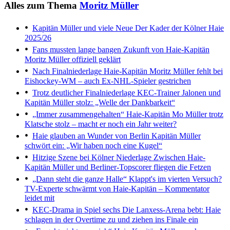
Alles zum Thema
Moritz Müller
Kapitän Müller und viele Neue
Der Kader der Kölner Haie
2025/26
Fans mussten lange bangen
Zukunft von Haie-Kapitän
Moritz Müller offiziell geklärt
Nach Finalniederlage
Haie-Kapitän Moritz Müller fehlt bei
Eishockey-WM – auch Ex-NHL-Spieler gestrichen
Trotz deutlicher Finalniederlage
KEC-Trainer Jalonen und
Kapitän Müller stolz: „Welle der Dankbarkeit“
„Immer zusammengehalten“
Haie-Kapitän Mo Müller trotz
Klatsche stolz – macht er noch ein Jahr weiter?
Haie glauben an Wunder von Berlin
Kapitän Müller
schwört ein: „Wir haben noch eine Kugel“
Hitzige Szene bei Kölner Niederlage
Zwischen Haie-
Kapitän Müller und Berliner-Topscorer fliegen die Fetzen
„Dann steht die ganze Halle“
Klappt's im vierten Versuch?
TV-Experte schwärmt von Haie-Kapitän – Kommentator
leidet mit
KEC-Drama in Spiel sechs
Die Lanxess-Arena bebt: Haie
schlagen in der Overtime zu und ziehen ins Finale ein