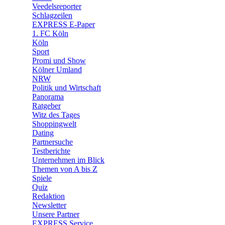
🛒 Shoppingwelt
Veedelsreporter
🧩 Spiele
Schlagzeilen
EXPRESS E-Paper
1. FC Köln
Köln
Sport
Promi und Show
Kölner Umland
NRW
Politik und Wirtschaft
Panorama
Ratgeber
Witz des Tages
Shoppingwelt
Dating
Partnersuche
Testberichte
Unternehmen im Blick
Themen von A bis Z
Spiele
Quiz
Redaktion
Newsletter
Unsere Partner
EXPRESS Service