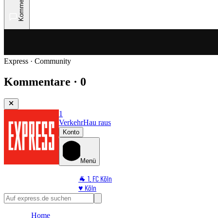
Kommentare
Express · Community
Kommentare · 0
1
Verkehr
Hau raus
Konto
Menü
🐐 1. FC Köln
♥️ Köln
⭐ Promi
🏆 Sport
Home