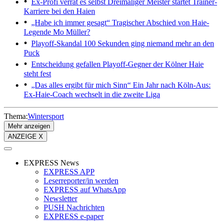
Ex-Profi verrät es selbst
Dreimaliger Meister startet Trainer-
Karriere bei den Haien
„Habe ich immer gesagt“
Tragischer Abschied von Haie-
Legende Mo Müller?
Playoff-Skandal
100 Sekunden ging niemand mehr an den
Puck
Entscheidung gefallen
Playoff-Gegner der Kölner Haie
steht fest
„Das alles ergibt für mich Sinn“
Ein Jahr nach Köln-Aus:
Ex-Haie-Coach wechselt in die zweite Liga
Thema:
Wintersport
Mehr anzeigen
ANZEIGE X
EXPRESS News
EXPRESS APP
Leserreporter/in werden
EXPRESS auf WhatsApp
Newsletter
PUSH Nachrichten
EXPRESS e-paper