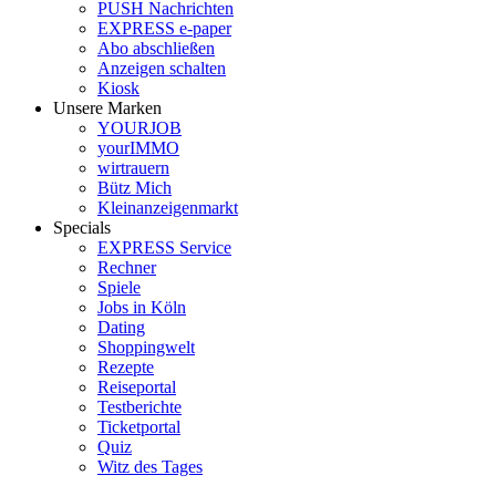
PUSH Nachrichten
EXPRESS e-paper
Abo abschließen
Anzeigen schalten
Kiosk
Unsere Marken
YOURJOB
yourIMMO
wirtrauern
Bütz Mich
Kleinanzeigenmarkt
Specials
EXPRESS Service
Rechner
Spiele
Jobs in Köln
Dating
Shoppingwelt
Rezepte
Reiseportal
Testberichte
Ticketportal
Quiz
Witz des Tages