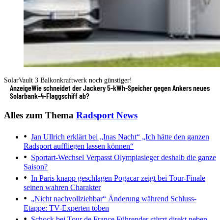
SolarVault 3 Balkonkraftwerk noch günstiger!
Anzeige
Wie schneidet der Jackery 5-kWh-Speicher gegen Ankers neues
Solarbank-4-Flaggschiff ab?
Alles zum Thema
Radsport News
Jan Ullrich erklärt bei „Inas Nacht“
„Ich hätte den ganzen
Radsport auffliegen lassen können“
Sportart-Wechsel
Verpasst Olympiasieger deshalb die ganze
Saison?
In Paris knapp geschlagen
Pogacar zeigt bei Tour-Finale
seinen wahren Charakter
„Nicht nachvollziehbar“
Änderung während Schluss-
Etappe: TV-Experten toben
Schock bei Tour de France
Führender stürzt direkt neben