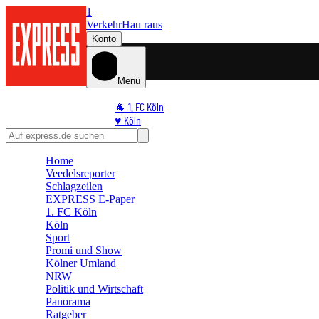
1
Verkehr
Hau raus
Konto
Menü
🐐 1. FC Köln
♥️ Köln
⭐ Promi
🏆 Sport
Home
🛒 Shoppingwelt
Veedelsreporter
🧩 Spiele
Schlagzeilen
EXPRESS E-Paper
1. FC Köln
Köln
Sport
Promi und Show
Kölner Umland
NRW
Politik und Wirtschaft
Panorama
Ratgeber