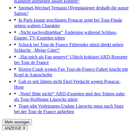
Radsport auffliegen lassen können“
Sportart-Wechsel
Verpasst Olympiasieger deshalb die ganze
Saison?
In Paris knapp geschlagen
Pogacar zeigt bei Tour-Finale
seinen wahren Charakter
„Nicht nachvollziehbar“
Änderung während Schluss-
Etappe: TV-Experten toben
Schock bei Tour de France
Führender stürzt direkt neben
Schlucht: „Meine Güte!“
„Hat mich als Fan genervt“
Ullrich kritisiert ARD-Reporter
bei Tour de France
Horror-Crash wegen Fan
Tour-de-France-Fahrer kracht mit
Kopf in Autoscheibe
Gab es seit Jahren nicht
Ekel-Verdacht wegen Pogacar-
Hose
„Nein! Bitte nicht!“ ARD-Experten sind den Tränen nahe,
als Tour-Hoffnung Lipowitz stürzt
Team gibt Verletzungs-Update
Lipowitz muss nach Sturz
bei der Tour de France aufgeben
Mehr anzeigen
ANZEIGE X