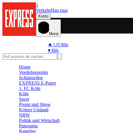
1
Verkehr
Hau raus
Konto
Menü
🐐 1. FC Köln
♥️ Köln
⭐ Promi
🏆 Sport
Home
🛒 Shoppingwelt
Veedelsreporter
🧩 Spiele
Schlagzeilen
EXPRESS E-Paper
1. FC Köln
Köln
Sport
Promi und Show
Kölner Umland
NRW
Politik und Wirtschaft
Panorama
Ratgeber