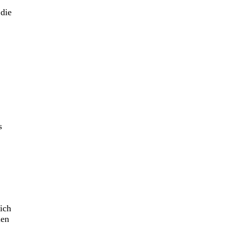
die
s
ich
len