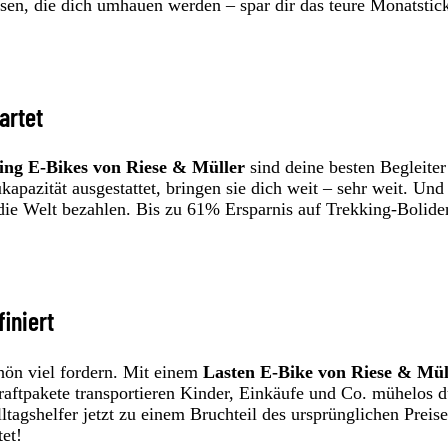
isen, die dich umhauen werden – spar dir das teure Monatstic
artet
ing E-Bikes von Riese & Müller
sind deine besten Begleiter
apazität ausgestattet, bringen sie dich weit – sehr weit. Und
die Welt bezahlen. Bis zu 61% Ersparnis auf Trekking-Bolide
finiert
chön viel fordern. Mit einem
Lasten E-Bike von Riese & Mül
Kraftpakete transportieren Kinder, Einkäufe und Co. mühelos 
tagshelfer jetzt zu einem Bruchteil des ursprünglichen Preise
et!