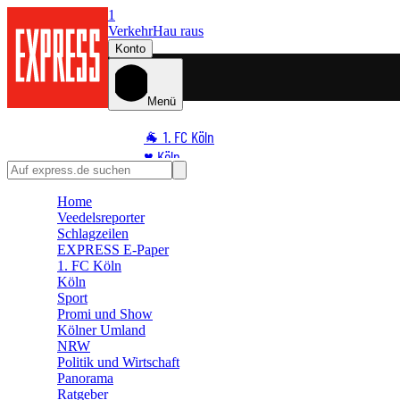
1
Verkehr
Hau raus
Konto
Menü
🐐 1. FC Köln
♥️ Köln
⭐ Promi
Home
🏆 Sport
Veedelsreporter
🛒 Shoppingwelt
Schlagzeilen
🧩 Spiele
EXPRESS E-Paper
1. FC Köln
Köln
Sport
Promi und Show
Kölner Umland
NRW
Politik und Wirtschaft
Panorama
Ratgeber