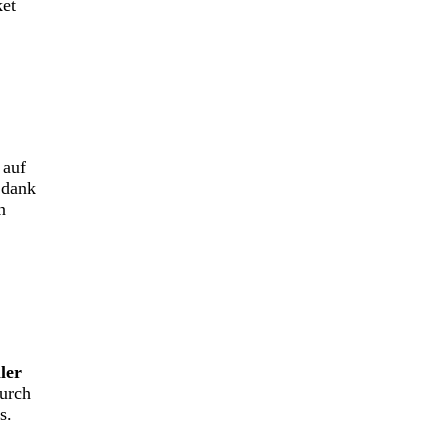
ket
 auf
 dank
n
ler
durch
s.