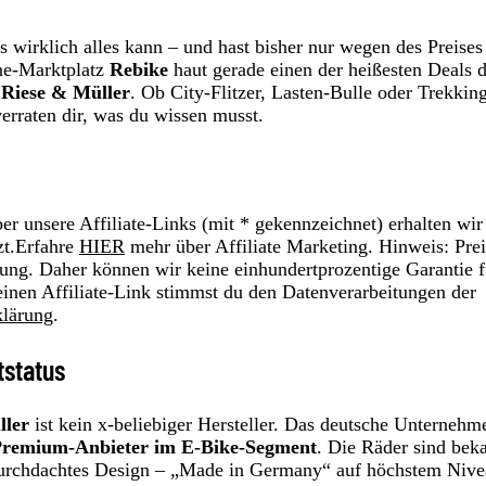
wirklich alles kann – und hast bisher nur wegen des Preises
ne-Marktplatz
Rebike
haut gerade einen der heißesten Deals 
e
Riese & Müller
. Ob City-Flitzer, Lasten-Bulle oder Trekkin
verraten dir, was du wissen musst.
r unsere Affiliate-Links (mit * gekennzeichnet) erhalten wir
zt.Erfahre
HIER
mehr über Affiliate Marketing. Hinweis: Prei
ung. Daher können wir keine einhundertprozentige Garantie f
einen Affiliate-Link stimmst du den Datenverarbeitungen der
klärung
.
tstatus
ller
ist kein x-beliebiger Hersteller. Das deutsche Unternehm
remium-Anbieter im E-Bike-Segment
. Die Räder sind bek
d durchdachtes Design – „Made in Germany“ auf höchstem Nive