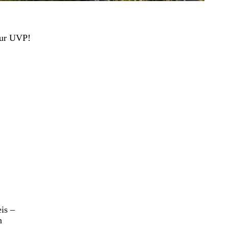
zur UVP!
is –
n