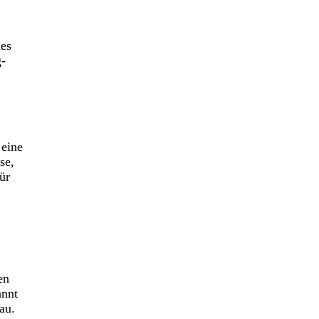
des
g-
 eine
se,
ür
en
annt
au.