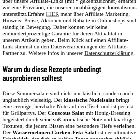
über unsere Affiliate-Links (mit * gekennzeichnet) erhalten
wir eine Provision, die unseren unabhängigen Journalismus
unterstützt.Erfahre
HIER
mehr über Affiliate Marketing.
Hinweis: Preise, Aktionen und Rabatte in Onlineshops sind
ständig in Bewegung. Daher können wir keine
einhundertprozentige Garantie für deren Aktualität in
unseren Artikeln geben. Beim Klick auf einen Affiliate-
Link stimmst du den Datenverarbeitungen der Affiliate-
Partner zu. Weitere Infos in unserer
Datenschutzerklärung
.
Warum du diese Rezepte unbedingt
ausprobieren solltest
Diese Sommersalate sind nicht nur köstlich, sondern auch
unglaublich vielseitig. Der
klassische Nudelsalat
bringt
eine cremige, herzhafte Note auf den Tisch und ist perfekt
für Grillpartys. Der
Couscous Salat
mit Honig-Dressing
begeistert durch seine süß-aromatische Note und knackige
Texturen, die jedem Bissen eine besondere Tiefe verleihen.
Der
Wassermelonen-Gurken-Feta Salat
ist der ultimative
Frischekick, der dich an heißen Tagen angenehm abkühlt.