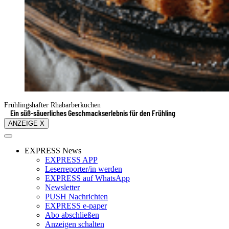
Frühlingshafter Rhabarberkuchen
Ein süß-säuerliches Geschmackserlebnis für den Frühling
ANZEIGE X
EXPRESS News
EXPRESS APP
Leserreporter/in werden
EXPRESS auf WhatsApp
Newsletter
PUSH Nachrichten
EXPRESS e-paper
Abo abschließen
Anzeigen schalten