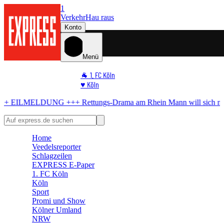
1
Verkehr
Hau raus
Konto
Menü
🐐 1. FC Köln
♥️ Köln
⭐ Promi
+++
Rettungs-Drama am Rhein
Mann will sich nicht retten lassen
+++
🏆 Sport
🛒 Shoppingwelt
🧩 Spiele
Home
Veedelsreporter
Schlagzeilen
EXPRESS E-Paper
1. FC Köln
Köln
Sport
Promi und Show
Kölner Umland
NRW