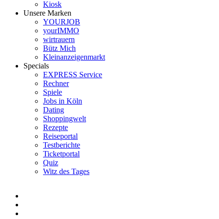
Kiosk
Unsere Marken
YOURJOB
yourIMMO
wirtrauern
Bütz Mich
Kleinanzeigenmarkt
Specials
EXPRESS Service
Rechner
Spiele
Jobs in Köln
Dating
Shoppingwelt
Rezepte
Reiseportal
Testberichte
Ticketportal
Quiz
Witz des Tages