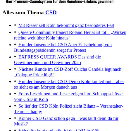
Hier Premium-Soundsystem für dein Heimkino-Erlebnis gewinnen
Alles zum Thema
CSD
Mit Riesenzelt
Köln bekommt ganz besonderes Fest
Queere Community trauert
Roland Henss ist tot – „Wirken
reichte weit über Köln hinaus“
Hunderttausende bei CSD
Aber Entscheidung von
Bundestagspräsidentin sorgt für Protest
EXPRESS QUEER AWARDS
Das sind die
Gewinnerinnen und Gewinner 2025
Nächste Runde im CSD-Zoff
Culcha Candela legt nach:
„Cologne Pride lügt!“
Hunderttausende bei CSD-Demo
Köln kunterbunt – aber
so sieht es am Morgen danach aus
Fotos
Leserinnen und Leser zeigen ihre Schnappschüsse
vom CSD in Köln
So lief der CSD Köln
Polizei zieht Bilanz – Veranstalter-
Team ist happy
Kölner CSD
Ganz schön gaga – was läuft denn da für
Musik?
Video
So bunt und wild ist der CSD in Köln