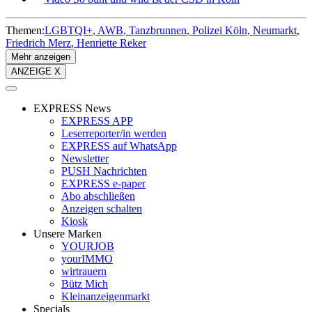
Themen:
LGBTQI+
AWB
Tanzbrunnen
Polizei Köln
Neumarkt
Friedrich Merz
Henriette Reker
Mehr anzeigen
ANZEIGE X
EXPRESS News
EXPRESS APP
Leserreporter/in werden
EXPRESS auf WhatsApp
Newsletter
PUSH Nachrichten
EXPRESS e-paper
Abo abschließen
Anzeigen schalten
Kiosk
Unsere Marken
YOURJOB
yourIMMO
wirtrauern
Bütz Mich
Kleinanzeigenmarkt
Specials