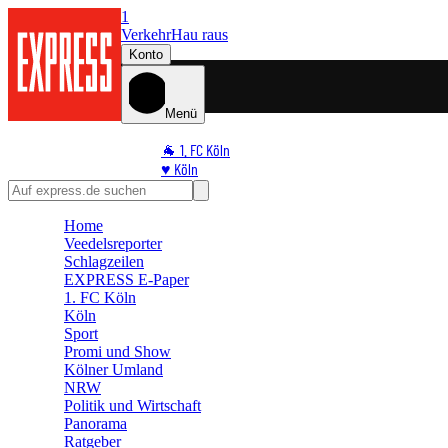
1
Verkehr
Hau raus
Konto
Menü
🐐 1. FC Köln
♥️ Köln
⭐ Promi
🏆 Sport
Home
🛒 Shoppingwelt
Veedelsreporter
🧩 Spiele
Schlagzeilen
EXPRESS E-Paper
1. FC Köln
Köln
Sport
Promi und Show
Kölner Umland
NRW
Politik und Wirtschaft
Panorama
Ratgeber