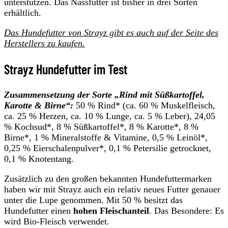
unterstützen. Das Nassfutter ist bisher in drei Sorten
erhältlich.
Das Hundefutter von Strayz gibt es auch auf der Seite des
Herstellers zu kaufen.
Strayz Hundefutter im Test
Zusammensetzung der Sorte „Rind mit Süßkartoffel,
Karotte & Birne“:
50 % Rind* (ca. 60 % Muskelfleisch,
ca. 25 % Herzen, ca. 10 % Lunge, ca. 5 % Leber), 24,05
% Kochsud*, 8 % Süßkartoffel*, 8 % Karotte*, 8 %
Birne*, 1 % Mineralstoffe & Vitamine, 0,5 % Leinöl*,
0,25 % Eierschalenpulver*, 0,1 % Petersilie getrocknet,
0,1 % Knotentang.
Zusätzlich zu den großen bekannten Hundefuttermarken
haben wir mit Strayz auch ein relativ neues Futter genauer
unter die Lupe genommen. Mit 50 % besitzt das
Hundefutter einen
hohen Fleischanteil
. Das Besondere: Es
wird Bio-Fleisch verwendet.