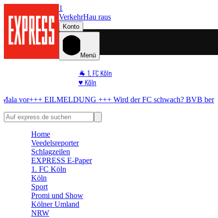
1
Verkehr
Hau raus
Konto
Menü
🐐 1. FC Köln
♥️ Köln
⭐ Promi
EILMELDUNG +++
Wird der FC schwach?
BVB bereitet All-in-Angebo
🏆 Sport
🛒 Shoppingwelt
🧩 Spiele
Home
Veedelsreporter
Schlagzeilen
EXPRESS E-Paper
1. FC Köln
Köln
Sport
Promi und Show
Kölner Umland
NRW