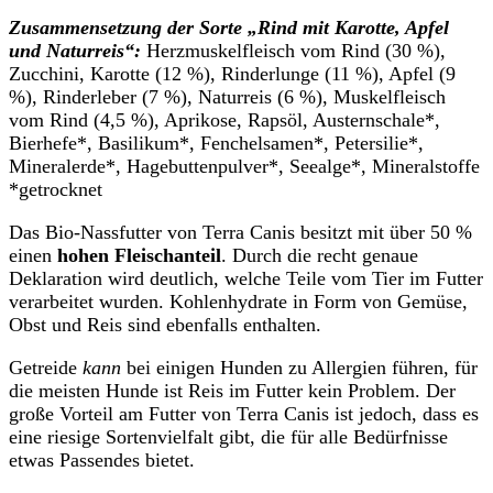
Zusammensetzung der Sorte „Rind mit Karotte, Apfel
und Naturreis“:
Herzmuskelfleisch vom Rind (30 %),
Zucchini, Karotte (12 %), Rinderlunge (11 %), Apfel (9
%), Rinderleber (7 %), Naturreis (6 %), Muskelfleisch
vom Rind (4,5 %), Aprikose, Rapsöl, Austernschale*,
Bierhefe*, Basilikum*, Fenchelsamen*, Petersilie*,
Mineralerde*, Hagebuttenpulver*, Seealge*, Mineralstoffe
*getrocknet
Das Bio-Nassfutter von Terra Canis besitzt mit über 50 %
einen
hohen Fleischanteil
. Durch die recht genaue
Deklaration wird deutlich, welche Teile vom Tier im Futter
verarbeitet wurden. Kohlenhydrate in Form von Gemüse,
Obst und Reis sind ebenfalls enthalten.
Getreide
kann
bei einigen Hunden zu Allergien führen, für
die meisten Hunde ist Reis im Futter kein Problem. Der
große Vorteil am Futter von Terra Canis ist jedoch, dass es
eine riesige Sortenvielfalt gibt, die für alle Bedürfnisse
etwas Passendes bietet.