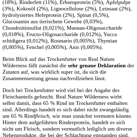
(18%), Rinderfett (11%), Erbsenprotein (5%), Apfelpulpe
(3%), Kokosöl (2%), Lignocellulose (2%), Leinsaat (2%),
hydrolysiertes Hefeprotein (2%), Spinat (0,5%),
Glucosamin aus tierischem Gewebe (0,03%),
Chondroitinsulfat (0,021%), Mannan-Oligosaccharide
(0,018%), Fructo-Oligosaccharide (0,012%), Yucca
schidigera (0,012%), Rosmarin (0,005%), Thymian
(0,005%), Fenchel (0,005%), Anis (0,005%).
Beim Blick auf das Trockenfutter von Real Nature
Wilderness fällt zunächst die
sehr genaue Deklaration
der
Zutaten auf, was wirklich super ist, da sich die
Zusammensetzung genau nachvollziehen lässt.
Doch bei Trockenfutter wird viel bei der Angabe des
Fleischanteils gefuscht. Real Nature Wilderness wirbt
selbst damit, dass 65 % Rind im Trockenfutter enthalten
sind. Allerdings handelt es sich dabei nicht zwangsläufig
um 65 % Rind
fleisch
, wie man zunächst vermuten könnte.
Hinter dem aufgeführten Rinderprotein, handelt es sich
nicht um Fleisch, sondern vermutlich lediglich um diverse
Nebenprodukte, die bei der Schlachtung entstanden sind.