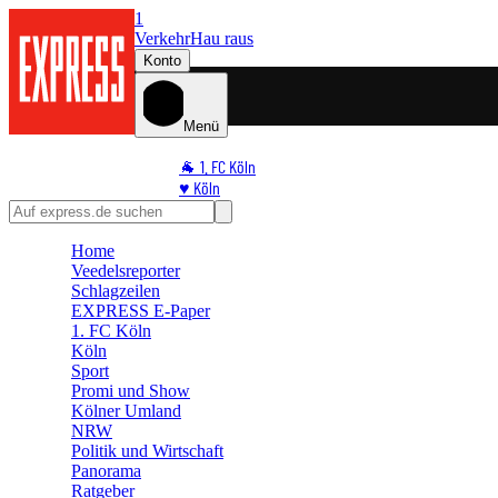
1
Verkehr
Hau raus
Konto
Menü
🐐 1. FC Köln
♥️ Köln
⭐ Promi
🏆 Sport
Home
🛒 Shoppingwelt
Veedelsreporter
🧩 Spiele
Schlagzeilen
EXPRESS E-Paper
1. FC Köln
Köln
Sport
Promi und Show
Kölner Umland
NRW
Politik und Wirtschaft
Panorama
Ratgeber