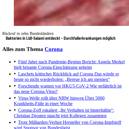
Rückruf in zehn Bundesländern
Bakterien in Lidl-Salami entdeckt – Durchfallerkrankungen möglich
Alles zum Thema
Corona
Fünf Jahre nach Pandemie-Beginn
Bericht: Angela Merkel
hielt brisante Corona-Einschätzung geheim
Laschets kritischer Rückblick auf Corona
Das würde er
heute so nicht wiederholen: „Bereue ich am meisten“
Forschende warnen vor HKU5-CoV-2
Wie gefährlich ist
das neue Corona-Virus?
Virus-Welle rollt über NRW hinweg
Über 5000
Krankheits-Fälle in einer Woche
Corona-Zoff eskaliert
„Ihr Verhalten ist hinterhältig“:
Christian Drosten staucht jetzt Kollegen zusammen
Trotz Milliarden-Verlust
Hersteller von Corona-Impfstoff
wird Sponsor von Bundesligist