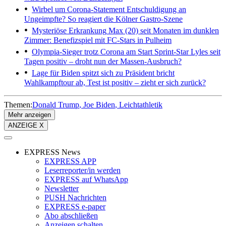
Wirbel um Corona-Statement
Entschuldigung an
Ungeimpfte? So reagiert die Kölner Gastro-Szene
Mysteriöse Erkrankung
Max (20) seit Monaten im dunklen
Zimmer: Benefizspiel mit FC-Stars in Pulheim
Olympia-Sieger trotz Corona am Start
Sprint-Star Lyles seit
Tagen positiv – droht nun der Massen-Ausbruch?
Lage für Biden spitzt sich zu
Präsident bricht
Wahlkampftour ab, Test ist positiv – zieht er sich zurück?
Themen:
Donald Trump
Joe Biden
Leichtathletik
Mehr anzeigen
ANZEIGE X
EXPRESS News
EXPRESS APP
Leserreporter/in werden
EXPRESS auf WhatsApp
Newsletter
PUSH Nachrichten
EXPRESS e-paper
Abo abschließen
Anzeigen schalten