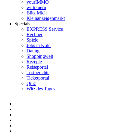
yourIMMO
wirtrauern
Bütz Mich
Kleinanzeigenmarkt
Specials
EXPRESS Service
Rechner
Spiele
Jobs in Köln
Dating
Shoppingwelt
Rezepte
Reiseportal
Testberichte
Ticketportal
Quiz
Witz des Tages