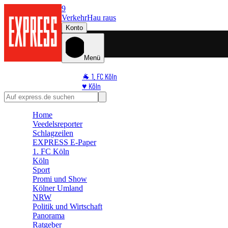
9
Verkehr
Hau raus
Konto
Menü
🐐 1. FC Köln
♥️ Köln
⭐ Promi
🏆 Sport
Home
🛒 Shoppingwelt
Veedelsreporter
🧩 Spiele
Schlagzeilen
EXPRESS E-Paper
1. FC Köln
Köln
Sport
Promi und Show
Kölner Umland
NRW
Politik und Wirtschaft
Panorama
Ratgeber