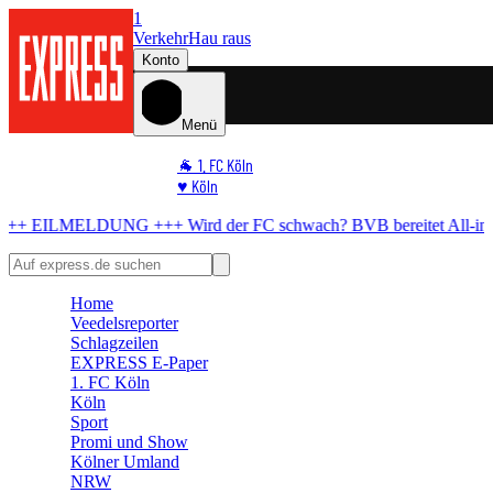
1
Verkehr
Hau raus
Konto
Menü
🐐 1. FC Köln
♥️ Köln
⭐ Promi
++
Wird der FC schwach?
BVB bereitet All-in-Angebot für El Mala vo
🏆 Sport
🛒 Shoppingwelt
🧩 Spiele
Home
Veedelsreporter
Schlagzeilen
EXPRESS E-Paper
1. FC Köln
Köln
Sport
Promi und Show
Kölner Umland
NRW