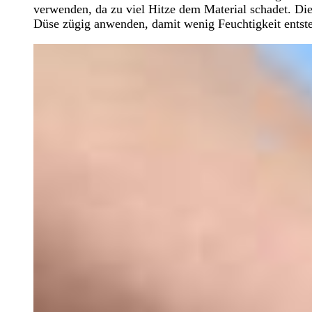
verwenden, da zu viel Hitze dem Material schadet. Di
Düse zügig anwenden, damit wenig Feuchtigkeit entste