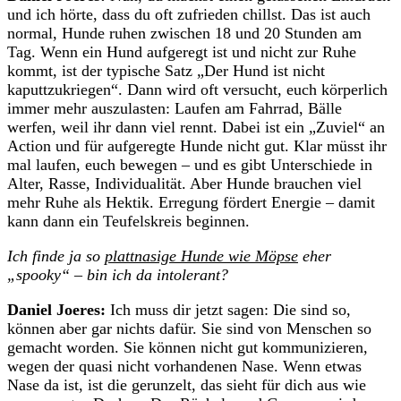
und ich hörte, dass du oft zufrieden chillst. Das ist auch
normal, Hunde ruhen zwischen 18 und 20 Stunden am
Tag. Wenn ein Hund aufgeregt ist und nicht zur Ruhe
kommt, ist der typische Satz „Der Hund ist nicht
kaputtzukriegen“. Dann wird oft versucht, euch körperlich
immer mehr auszulasten: Laufen am Fahrrad, Bälle
werfen, weil ihr dann viel rennt. Dabei ist ein „Zuviel“ an
Action und für aufgeregte Hunde nicht gut. Klar müsst ihr
mal laufen, euch bewegen – und es gibt Unterschiede in
Alter, Rasse, Individualität. Aber Hunde brauchen viel
mehr Ruhe als Hektik. Erregung fördert Energie – damit
kann dann ein Teufelskreis beginnen.
Ich finde ja so
plattnasige Hunde wie Möpse
eher
„spooky“ – bin ich da intolerant?
Daniel Joeres:
Ich muss dir jetzt sagen: Die sind so,
können aber gar nichts dafür. Sie sind von Menschen so
gemacht worden. Sie können nicht gut kommunizieren,
wegen der quasi nicht vorhandenen Nase. Wenn etwas
Nase da ist, ist die gerunzelt, das sieht für dich aus wie