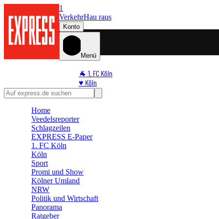
1
Verkehr
Hau raus
Konto
Menü
🐐 1. FC Köln
♥️ Köln
⭐ Promi
🏆 Sport
Home
🛒 Shoppingwelt
Veedelsreporter
🧩 Spiele
Schlagzeilen
EXPRESS E-Paper
1. FC Köln
Köln
Sport
Promi und Show
Kölner Umland
NRW
Politik und Wirtschaft
Panorama
Ratgeber