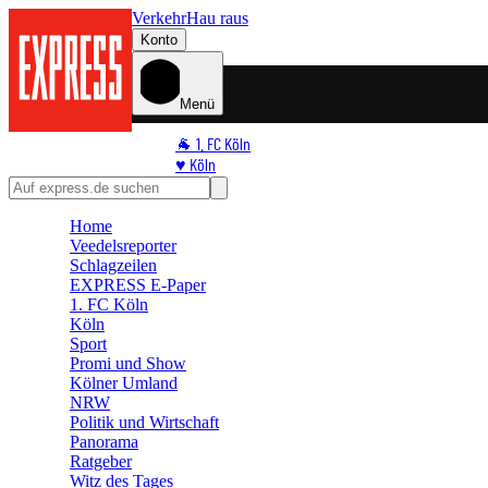
Verkehr
Hau raus
Konto
Menü
🐐 1. FC Köln
♥️ Köln
⭐ Promi
🏆 Sport
Home
🛒 Shoppingwelt
Veedelsreporter
🧩 Spiele
Schlagzeilen
EXPRESS E-Paper
1. FC Köln
Köln
Sport
Promi und Show
Kölner Umland
NRW
Politik und Wirtschaft
Panorama
Ratgeber
Witz des Tages