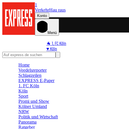
1
Verkehr
Hau raus
Konto
Menü
🐐 1. FC Köln
♥️ Köln
⭐ Promi
🏆 Sport
Home
🛒 Shoppingwelt
Veedelsreporter
🧩 Spiele
Schlagzeilen
EXPRESS E-Paper
1. FC Köln
Köln
Sport
Promi und Show
Kölner Umland
NRW
Politik und Wirtschaft
Panorama
Ratgeber