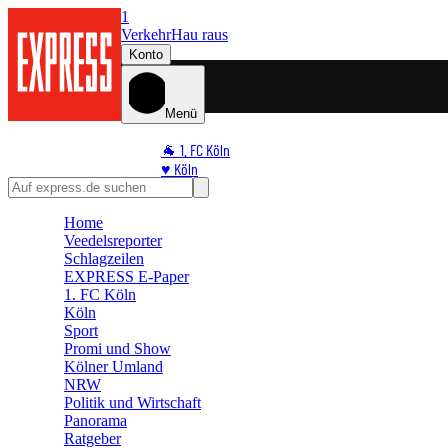
1
Verkehr
Hau raus
Konto
Menü
🐐 1. FC Köln
♥️ Köln
⭐ Promi
🏆 Sport
Home
Veedelsreporter
🛒 Shoppingwelt
Schlagzeilen
🧩 Spiele
EXPRESS E-Paper
1. FC Köln
Köln
Sport
Promi und Show
Kölner Umland
NRW
Politik und Wirtschaft
Panorama
Ratgeber