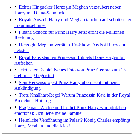
Echter Hingucker
Herzogin Meghan verzaubert neben
Harry mit Diana-Schmuck
Royale Auszeit
Harry und Meghan tauchen auf schottischer
Trauminsel unter
Finanz-Schock für Prinz Harry
Jetzt droht die Millionen-
Rechnung
Herzogin Meghan verrät in TV-Show
Das isst Harry am
liebsten
Royal-Fans staunen
Prinzessin Lilibets Haare sorgen für
Aufsehen
Jetzt ist er Teenie!
Neues Foto von Prinz George zum 13.
Geburtstag begeistert
Sein Herzensprojekt
Prinz Harry überrascht mit neuer
Ankündigung
Trotz Knallhart-Regel
Warum Prinzessin Kate in der Royal
Box einen Hut trug
Frage nach Archie und Lilibet
Prinz Harry wird plötzlich
emotional: „Ich liebe meine Familie“
Heimliche Versöhnung im Palast?
König Charles empfängt
Harry, Meghan und die Kids!