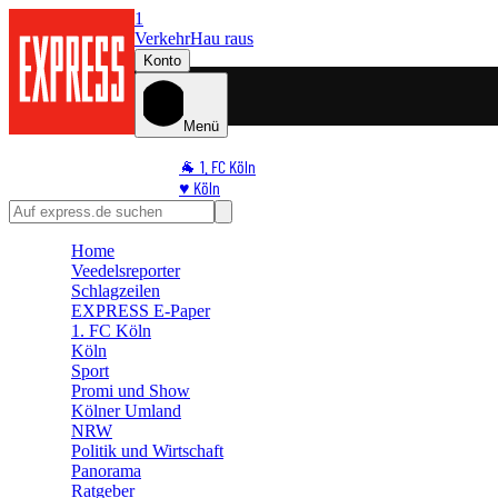
1
Verkehr
Hau raus
Konto
Menü
🐐 1. FC Köln
♥️ Köln
⭐ Promi
🏆 Sport
Home
🛒 Shoppingwelt
Veedelsreporter
🧩 Spiele
Schlagzeilen
EXPRESS E-Paper
1. FC Köln
Köln
Sport
Promi und Show
Kölner Umland
NRW
Politik und Wirtschaft
Panorama
Ratgeber