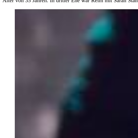
Alter von 35 Jahren. In dritter Ehe war Reim mit Sarah Stane