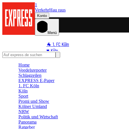
1
Verkehr
Hau raus
Konto
Menü
🐐 1. FC Köln
♥️ Köln
⭐ Promi
Home
🏆 Sport
Veedelsreporter
🛒 Shoppingwelt
Schlagzeilen
🧩 Spiele
EXPRESS E-Paper
1. FC Köln
Köln
Sport
Promi und Show
Kölner Umland
NRW
Politik und Wirtschaft
Panorama
Ratgeber