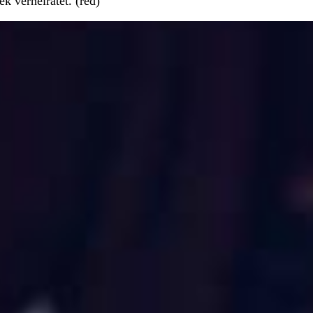
k verheiratet. (red)