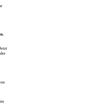
ar
n.
Jetzt
 der
von
 im