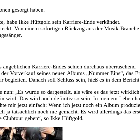
tionen gesorgt haben.
te, habe Ikke Hüftgold sein Karriere-Ende verkündet.
steckt. Von einem sofortigen Rückzug aus der Musik-Branche
ngssänger.
es angeblichen Karriere-Endes schien durchaus überraschend
t der Vorverkauf seines neuen Albums „Nummer Eins“, das E
r begleiten. Danach soll Schluss sein, hieß es in dem Bericht
un: „Es wurde so dargestellt, als wäre es das jetzt wirklich
n wird. Das wird auch definitiv so sein. In meinem Leben h
te mir jetzt einfach: Wenn ich jetzt noch ein Album produzie
 ja tatsächlich noch nie gemacht. Es wird allerdings das ers
e Clubtour geben“, so Ikke Hüftgold.