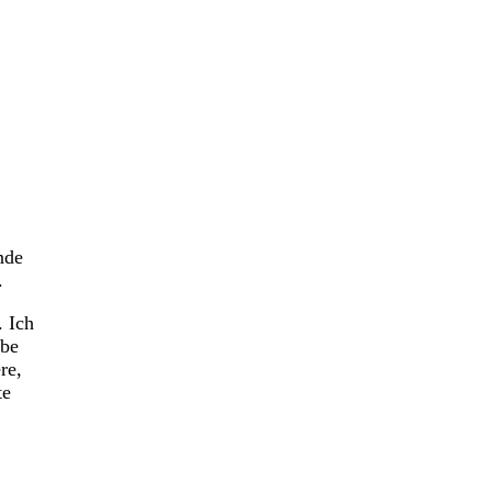
nde
.
. Ich
abe
re,
te