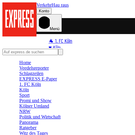
Verkehr
Hau raus
Konto
Menü
🐐 1. FC Köln
♥️ Köln
⭐ Promi
Home
🏆 Sport
Veedelsreporter
🛒 Shoppingwelt
Schlagzeilen
🧩 Spiele
EXPRESS E-Paper
1. FC Köln
Köln
Sport
Promi und Show
Kölner Umland
NRW
Politik und Wirtschaft
Panorama
Ratgeber
Witz des Tages