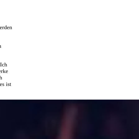
werden
n
Ich
erke
h
es ist