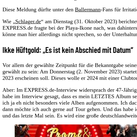
Diese Meldung dürfte unter den
Ballermann
-Fans für Irrita
Wie „
Schlager.de
“ am Dienstag (31. Oktober 2023) berichte
EXPRESS.de fragte bei der Playa-Ikone nach, was dahinter
könne man hier allerdings nicht sprechen, so der Unterhaltu
Ikke Hüftgold: „Es ist kein Abschied mit Datum“
Vor allem der gewählte Zeitpunkt für die Bekanntgabe sein
gewählt zu sein: Am Donnerstag (2. November 2023) starte
2023 erscheinen soll. Dieses wolle er 2024 mit einer Clubtou
Aber: Im EXPRESS.de-Interview widersprach der 47-Jährige n
habe im Interview gesagt, dass es mein LETZTES Album sei
ich ja eh nicht besonders viele Alben aufgenommen. Ich dach
dann möchte ich auch gerne auf Tour gehen. Und das habe ich
und das letzte Mal sein. Es wird eine große deutschlandweit